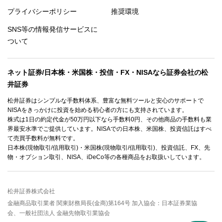
プライバシーポリシー
推奨環境
SNS等の情報発信サービスに
ついて
ネット証券/日本株・米国株・投信・FX・NISAなら証券会社の松
井証券
松井証券はシンプルな手数料体系、豊富な無料ツールと安心のサポートで
NISAをきっかけに投資を始める初心者の方にも支持されています。
株式は1日の約定代金が50万円以下なら手数料0円、その他商品の手数料も業
界最安水準でご提供しています。NISAでの日本株、米国株、投資信託はすべ
て売買手数料が無料です。
日本株(現物取引/信用取引)・米国株(現物取引/信用取引)、投資信託、FX、先
物・オプション取引、NISA、iDeCo等の各種商品をお取扱いしています。
松井証券株式会社
金融商品取引業者 関東財務局長(金商)第164号 加入協会：日本証券業協
会、一般社団法人 金融先物取引業協会