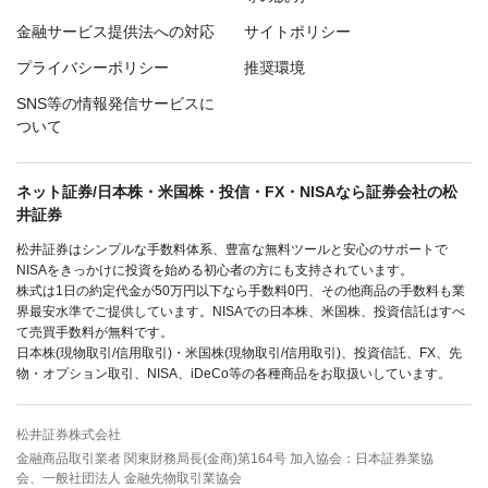
金融サービス提供法への対応
サイトポリシー
プライバシーポリシー
推奨環境
SNS等の情報発信サービスに
ついて
ネット証券/日本株・米国株・投信・FX・NISAなら証券会社の松
井証券
松井証券はシンプルな手数料体系、豊富な無料ツールと安心のサポートで
NISAをきっかけに投資を始める初心者の方にも支持されています。
株式は1日の約定代金が50万円以下なら手数料0円、その他商品の手数料も業
界最安水準でご提供しています。NISAでの日本株、米国株、投資信託はすべ
て売買手数料が無料です。
日本株(現物取引/信用取引)・米国株(現物取引/信用取引)、投資信託、FX、先
物・オプション取引、NISA、iDeCo等の各種商品をお取扱いしています。
松井証券株式会社
金融商品取引業者 関東財務局長(金商)第164号 加入協会：日本証券業協
会、一般社団法人 金融先物取引業協会