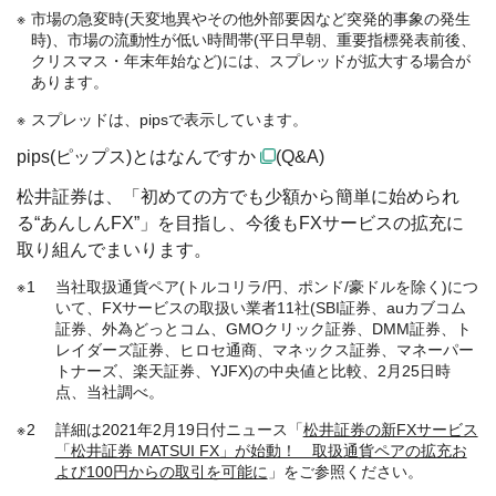
市場の急変時(天変地異やその他外部要因など突発的事象の発生
時)、市場の流動性が低い時間帯(平日早朝、重要指標発表前後、
クリスマス・年末年始など)には、スプレッドが拡大する場合が
あります。
スプレッドは、pipsで表示しています。
pips(ピップス)とはなんですか
(Q&A)
松井証券は、「初めての方でも少額から簡単に始められ
る“あんしんFX”」を目指し、今後もFXサービスの拡充に
取り組んでまいります。
1
当社取扱通貨ペア(トルコリラ/円、ポンド/豪ドルを除く)につ
いて、FXサービスの取扱い業者11社(SBI証券、auカブコム
証券、外為どっとコム、GMOクリック証券、DMM証券、ト
レイダーズ証券、ヒロセ通商、マネックス証券、マネーパー
トナーズ、楽天証券、YJFX)の中央値と比較、2月25日時
点、当社調べ。
2
詳細は2021年2月19日付ニュース「
松井証券の新FXサービス
「松井証券 MATSUI FX」が始動！ 取扱通貨ペアの拡充お
よび100円からの取引を可能に
」をご参照ください。