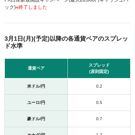
ック)
※終了しました
3月1日(月)(予定)以降の各通貨ペアのスプレッ
ド水準
スプレッド
通貨ペア
(原則固定)
米ドル/円
0.2
ユーロ/円
0.5
豪ドル/円
0.7
カナダ/円
1.7