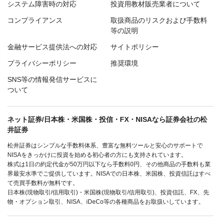
システム障害時の対応
投資用教材販売業者について
コンプライアンス
取扱商品のリスクおよび手数料
等の説明
金融サービス提供法への対応
サイトポリシー
プライバシーポリシー
推奨環境
SNS等の情報発信サービスに
ついて
ネット証券/日本株・米国株・投信・FX・NISAなら証券会社の松
井証券
松井証券はシンプルな手数料体系、豊富な無料ツールと安心のサポートで
NISAをきっかけに投資を始める初心者の方にも支持されています。
株式は1日の約定代金が50万円以下なら手数料0円、その他商品の手数料も業
界最安水準でご提供しています。NISAでの日本株、米国株、投資信託はすべ
て売買手数料が無料です。
日本株(現物取引/信用取引)・米国株(現物取引/信用取引)、投資信託、FX、先
物・オプション取引、NISA、iDeCo等の各種商品をお取扱いしています。