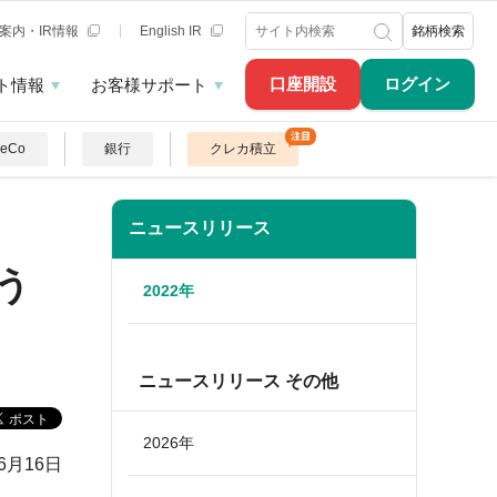
案内・IR情報
English IR
銘柄検索
口座開設
ログイン
ト情報
お客様サポート
DeCo
銀行
クレカ積立
ニュースリリース
う
2022年
ニュースリリース その他
2026年
年6月16日