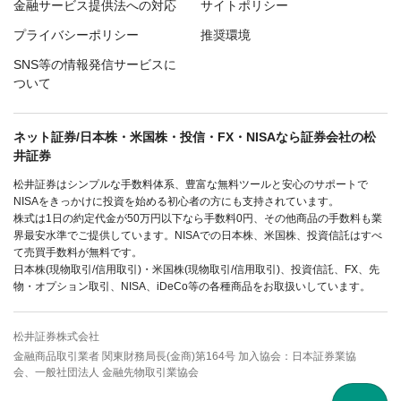
金融サービス提供法への対応
サイトポリシー
プライバシーポリシー
推奨環境
SNS等の情報発信サービスに
ついて
ネット証券/日本株・米国株・投信・FX・NISAなら証券会社の松
井証券
松井証券はシンプルな手数料体系、豊富な無料ツールと安心のサポートで
NISAをきっかけに投資を始める初心者の方にも支持されています。
株式は1日の約定代金が50万円以下なら手数料0円、その他商品の手数料も業
界最安水準でご提供しています。NISAでの日本株、米国株、投資信託はすべ
て売買手数料が無料です。
日本株(現物取引/信用取引)・米国株(現物取引/信用取引)、投資信託、FX、先
物・オプション取引、NISA、iDeCo等の各種商品をお取扱いしています。
松井証券株式会社
金融商品取引業者 関東財務局長(金商)第164号 加入協会：日本証券業協
会、一般社団法人 金融先物取引業協会