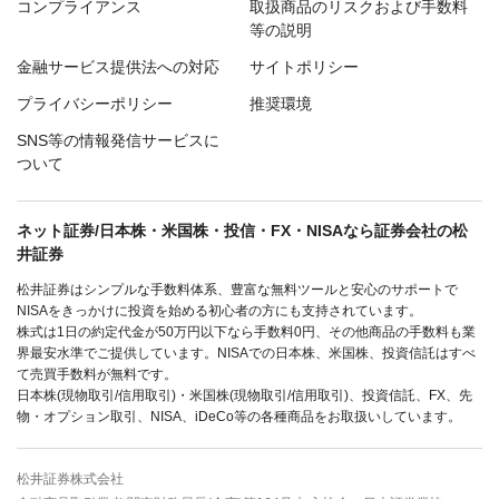
コンプライアンス
取扱商品のリスクおよび手数料
等の説明
金融サービス提供法への対応
サイトポリシー
プライバシーポリシー
推奨環境
SNS等の情報発信サービスに
ついて
ネット証券/日本株・米国株・投信・FX・NISAなら証券会社の松
井証券
松井証券はシンプルな手数料体系、豊富な無料ツールと安心のサポートで
NISAをきっかけに投資を始める初心者の方にも支持されています。
株式は1日の約定代金が50万円以下なら手数料0円、その他商品の手数料も業
界最安水準でご提供しています。NISAでの日本株、米国株、投資信託はすべ
て売買手数料が無料です。
日本株(現物取引/信用取引)・米国株(現物取引/信用取引)、投資信託、FX、先
物・オプション取引、NISA、iDeCo等の各種商品をお取扱いしています。
松井証券株式会社