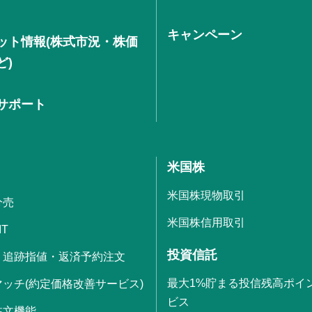
キャンペーン
ット情報(株式市況・株価
ど)
サポート
米国株
米国株現物取引
分売
米国株信用取引
IT
投資信託
・追跡指値・返済予約注文
最大1%貯まる投信残高ポイ
ッチ(約定価格改善サービス)
ビス
注文機能