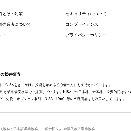
口とその対策
セキュリティについて
販売業者について
コンプライアンス
シー
プライバシーポリシー
社の松井証券
でNISAをきっかけに投資を始める初心者の方にも支持されています。
数料も業界最安水準でご提供しています。NISAでの日本株、米国株、投資信託はす
FX、先物・オプション取引、NISA、iDeCo等の各種商品をお取扱いしています。
 加入協会：日本証券業協会、一般社団法人 金融先物取引業協会