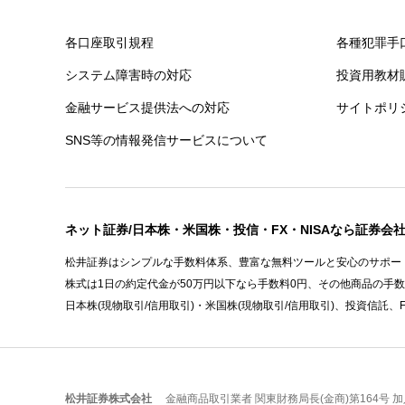
各口座取引規程
各種犯罪手
システム障害時の対応
投資用教材
金融サービス提供法への対応
サイトポリ
SNS等の情報発信サービスについて
ネット証券/日本株・米国株・投信・FX・NISAなら証券会
松井証券はシンプルな手数料体系、豊富な無料ツールと安心のサポート
株式は1日の約定代金が50万円以下なら手数料0円、その他商品の手
日本株(現物取引/信用取引)・米国株(現物取引/信用取引)、投資信託、
松井証券株式会社
金融商品取引業者 関東財務局長(金商)第164号