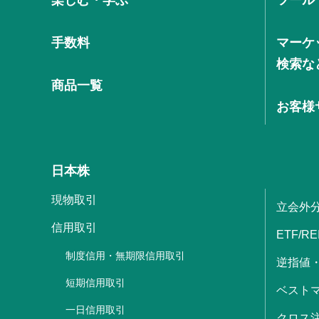
手数料
マーケ
検索な
商品一覧
お客様
日本株
現物取引
立会外
信用取引
ETF/RE
制度信用・無期限信用取引
逆指値
短期信用取引
ベストマ
一日信用取引
クロス