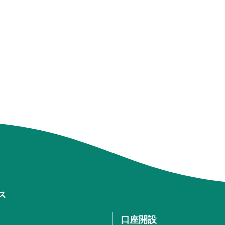
ス
口座開設