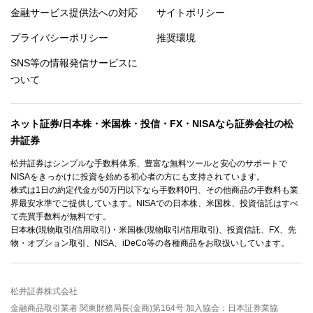
金融サービス提供法への対応
サイトポリシー
プライバシーポリシー
推奨環境
SNS等の情報発信サービスに
ついて
ネット証券/日本株・米国株・投信・FX・NISAなら証券会社の松
井証券
松井証券はシンプルな手数料体系、豊富な無料ツールと安心のサポートで
NISAをきっかけに投資を始める初心者の方にも支持されています。
株式は1日の約定代金が50万円以下なら手数料0円、その他商品の手数料も業
界最安水準でご提供しています。NISAでの日本株、米国株、投資信託はすべ
て売買手数料が無料です。
日本株(現物取引/信用取引)・米国株(現物取引/信用取引)、投資信託、FX、先
物・オプション取引、NISA、iDeCo等の各種商品をお取扱いしています。
松井証券株式会社
金融商品取引業者 関東財務局長(金商)第164号 加入協会：日本証券業協