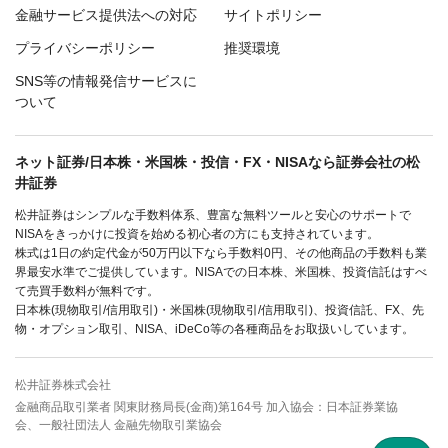
金融サービス提供法への対応
サイトポリシー
プライバシーポリシー
推奨環境
SNS等の情報発信サービスに
ついて
ネット証券/日本株・米国株・投信・FX・NISAなら証券会社の松
井証券
松井証券はシンプルな手数料体系、豊富な無料ツールと安心のサポートで
NISAをきっかけに投資を始める初心者の方にも支持されています。
株式は1日の約定代金が50万円以下なら手数料0円、その他商品の手数料も業
界最安水準でご提供しています。NISAでの日本株、米国株、投資信託はすべ
て売買手数料が無料です。
日本株(現物取引/信用取引)・米国株(現物取引/信用取引)、投資信託、FX、先
物・オプション取引、NISA、iDeCo等の各種商品をお取扱いしています。
松井証券株式会社
金融商品取引業者 関東財務局長(金商)第164号 加入協会：日本証券業協
会、一般社団法人 金融先物取引業協会