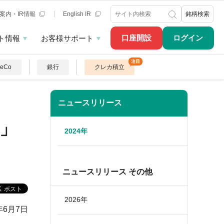
案内・IR情報
English IR
銘柄検索
口座開設
ログイン
ト情報
お客様サポート
DeCo
銀行
クレカ積立
ニュースリリース
」
2024年
ニュースリリース その他
2026年
年6月7日