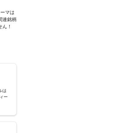
テーマは
関連銘柄
せん！
ルは
ィー