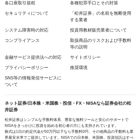
各口座取引規程
各種犯罪手口とその対策
セキュリティについて
「松井証券」の名前を無断使用
する業者
システム障害時の対応
投資用教材販売業者について
コンプライアンス
取扱商品のリスクおよび手数料
等の説明
金融サービス提供法への対応
サイトポリシー
プライバシーポリシー
推奨環境
SNS等の情報発信サービスに
ついて
ネット証券/日本株・米国株・投信・FX・NISAなら証券会社の松
井証券
松井証券はシンプルな手数料体系、豊富な無料ツールと安心のサポートで
NISAをきっかけに投資を始める初心者の方にも支持されています。
株式は1日の約定代金が50万円以下なら手数料0円、その他商品の手数料も業
界最安水準でご提供しています。NISAでの日本株、米国株、投資信託はすべ