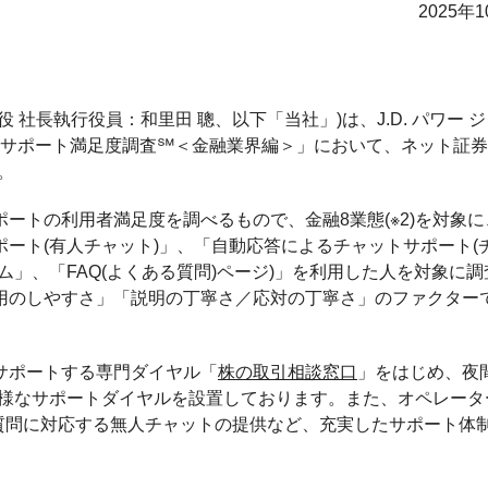
2025年
社長執行役員：和里田 聰、以下「当社」)は、J.D. パワー 
センターサポート満足度調査℠＜金融業界編＞」において、ネット証
。
ートの利用者満足度を調べるもので、金融8業態(※2)を対象に
ート(有人チャット)」、「自動応答によるチャットサポート(
」、「FAQ(よくある質問)ページ)」を利用した人を対象に調
用のしやすさ」「説明の丁寧さ／応対の丁寧さ」のファクター
サポートする専門ダイヤル「
株の取引相談窓口
」をはじめ、夜
多様なサポートダイヤルを設置しております。また、オペレータ
の質問に対応する無人チャットの提供など、充実したサポート体