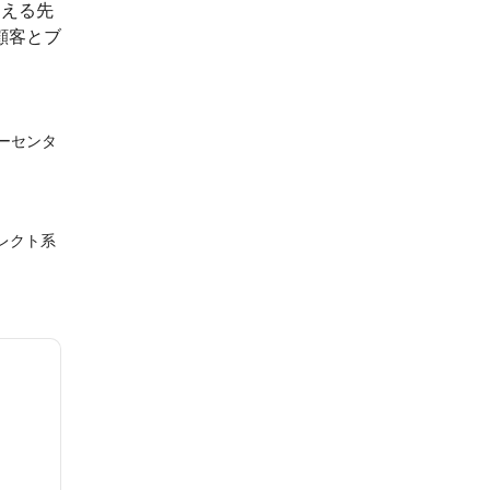
捉える先
顧客とブ
。
ーセンタ
レクト系