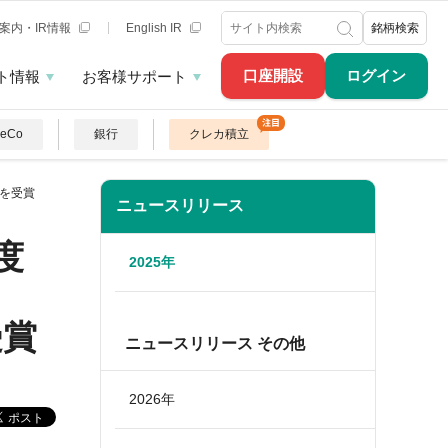
案内・IR情報
English IR
銘柄検索
口座開設
ログイン
ト情報
お客様サポート
DeCo
銀行
クレカ積立
位を受賞
ニュースリリース
度
2025年
受賞
ニュースリリース その他
2026年