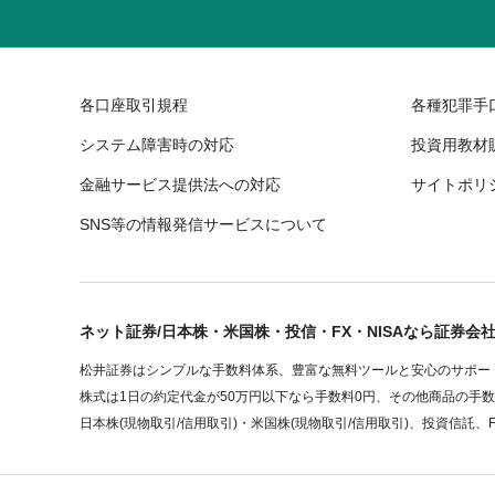
各口座取引規程
各種犯罪手
システム障害時の対応
投資用教材
金融サービス提供法への対応
サイトポリ
SNS等の情報発信サービスについて
ネット証券/日本株・米国株・投信・FX・NISAなら証券会
松井証券はシンプルな手数料体系、豊富な無料ツールと安心のサポート
株式は1日の約定代金が50万円以下なら手数料0円、その他商品の手
日本株(現物取引/信用取引)・米国株(現物取引/信用取引)、投資信託、