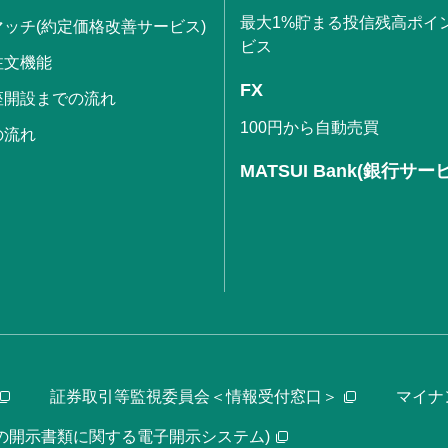
最大1%貯まる投信残高ポイ
ッチ(約定価格改善サービス)
ビス
注文機能
FX
座開設までの流れ
100円から自動売買
の流れ
MATSUI Bank(銀行サー
証券取引等監視委員会＜情報受付窓口＞
マイナ
等の開示書類に関する電子開示システム)