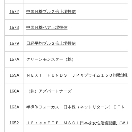
1572
中国Ｈ株ブル２倍上場投信
1573
中国Ｈ株ベア上場投信
1579
日経平均ブル２倍上場投信
157A
グリーンモンスター（株）
159A
ＮＥＸＴ ＦＵＮＤＳ ＪＰＸプライム１５０指数連動
160A
（株）アズパートナーズ
163A
半導体フォーカス 日本株（ネットリターン）ＥＴＮ
1652
ｉＦｒｅｅＥＴＦ ＭＳＣＩ日本株女性活躍指数（ＷＩ