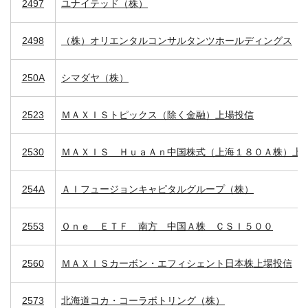
2497
ユナイテッド（株）
2498
（株）オリエンタルコンサルタンツホールディングス
250A
シマダヤ（株）
2523
ＭＡＸＩＳトピックス（除く金融）上場投信
2530
ＭＡＸＩＳ ＨｕａＡｎ中国株式（上海１８０Ａ株）上
254A
ＡＩフュージョンキャピタルグループ（株）
2553
Ｏｎｅ ＥＴＦ 南方 中国Ａ株 ＣＳＩ５００
2560
ＭＡＸＩＳカーボン・エフィシェント日本株上場投信
2573
北海道コカ・コーラボトリング（株）