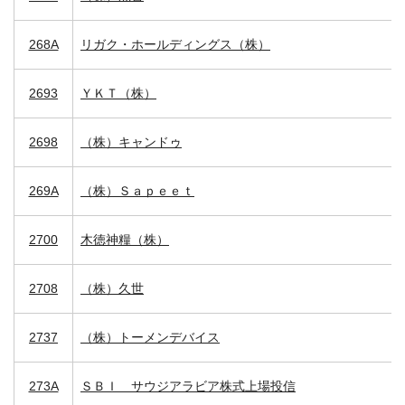
268A
リガク・ホールディングス（株）
2693
ＹＫＴ（株）
2698
（株）キャンドゥ
269A
（株）Ｓａｐｅｅｔ
2700
木徳神糧（株）
2708
（株）久世
2737
（株）トーメンデバイス
273A
ＳＢＩ サウジアラビア株式上場投信