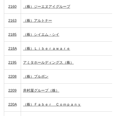
2160
（株）ジーエヌアイグループ
2163
（株）アルトナー
2185
（株）シイエム・シイ
218A
（株）Ｌｉｂｅｒａｗａｒｅ
2195
アミタホールディングス（株）
2208
（株）ブルボン
2209
井村屋グループ（株）
220A
（株）Ｆａｂｅｒ Ｃｏｍｐａｎｙ