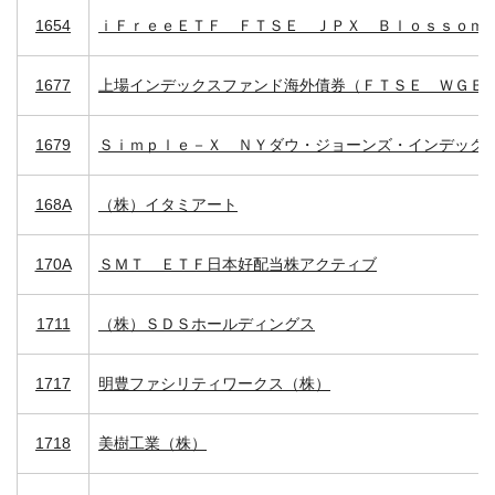
1654
ｉＦｒｅｅＥＴＦ ＦＴＳＥ ＪＰＸ Ｂｌｏｓｓｏｍ
1677
上場インデックスファンド海外債券（ＦＴＳＥ ＷＧＢ
1679
Ｓｉｍｐｌｅ－Ｘ ＮＹダウ・ジョーンズ・インデック
168A
（株）イタミアート
170A
ＳＭＴ ＥＴＦ日本好配当株アクティブ
1711
（株）ＳＤＳホールディングス
1717
明豊ファシリティワークス（株）
1718
美樹工業（株）