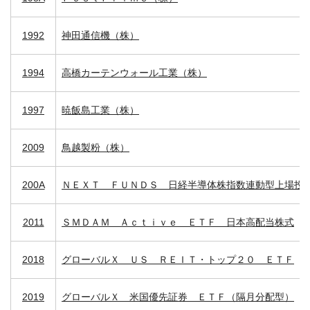
1992
神田通信機（株）
1994
高橋カーテンウォール工業（株）
1997
暁飯島工業（株）
2009
鳥越製粉（株）
200A
ＮＥＸＴ ＦＵＮＤＳ 日経半導体株指数連動型上場投
2011
ＳＭＤＡＭ Ａｃｔｉｖｅ ＥＴＦ 日本高配当株式
2018
グローバルＸ ＵＳ ＲＥＩＴ・トップ２０ ＥＴＦ
2019
グローバルＸ 米国優先証券 ＥＴＦ（隔月分配型）