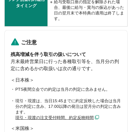
給与受取口座の指定を解除された場
タイミング
合、最後に給与・賞与の振込があった
日の翌月末で本特典の適用は終了しま
す。
ご注意
残高増減を伴う取引の扱いについて
月末最終営業日に行った各種取引等を、当月分の判
定に含めるかの取扱いは次の通りです。
＜日本株＞
PTS夜間立会での約定は当月の判定に含みません。
現引・現渡は、当日15:45までに約定反映した場合は当月
分の判定に含み、17:00以降の発注は翌月分の判定に含み
ます。
現引・現渡の注文受付時間、約定反映時間
＜米国株＞