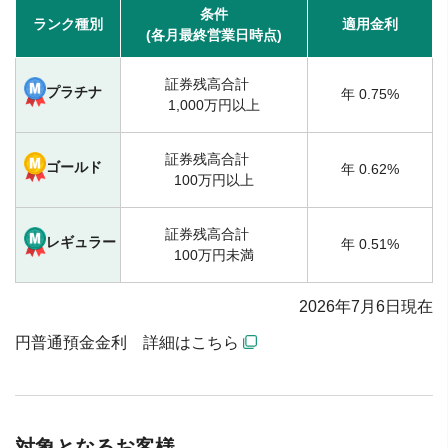
条件
ランク種別
適用金利
(各月最終営業日時点)
証券残高合計
プラチナ
年 0.75%
1,000万円以上
証券残高合計
ゴールド
年 0.62%
100万円以上
証券残高合計
レギュラー
年 0.51%
100万円未満
2026年7月6日現在
円普通預金金利 詳細はこちら
対象となるお客様