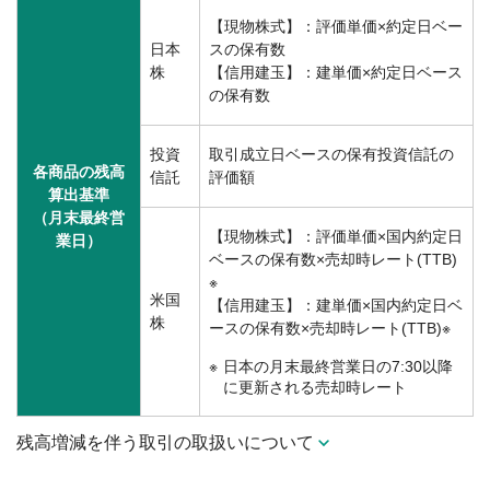
【現物株式】：評価単価×約定日ベー
日本
スの保有数
株
【信用建玉】：建単価×約定日ベース
の保有数
投資
取引成立日ベースの保有投資信託の
各商品の残高
信託
評価額
算出基準
（月末最終営
【現物株式】：評価単価×国内約定日
業日）
ベースの保有数×売却時レート(TTB)
※
米国
【信用建玉】：建単価×国内約定日ベ
株
ースの保有数×売却時レート(TTB)※
日本の月末最終営業日の7:30以降
に更新される売却時レート
残高増減を伴う取引の取扱いについて