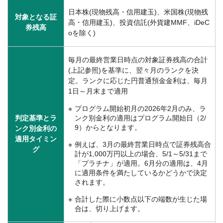
日本株(現物残高・信用建玉)、米国株(現物残
対象となる証
高・信用建玉)、投資信託(外貨建MMF、iDeC
券残高
oを除く)
毎月の最終営業日時点の対象証券残高の合計
(上記参照)を基準に、翌々月のランクを決
定。ランクに応じた円普通預金金利は、毎月
1日～月末まで適用
プログラム開始初月の2026年2月のみ、ラ
判定基準とラ
ンク別金利の適用はプログラム開始日（2/
9）からとなります。
ンク別金利の
適用タイミン
例えば、3月の最終営業日時点で証券残高合
グ
計が1,000万円以上の場合、5/1～5/31まで
「プラチナ」が適用。6月分の適用は、4月
に適用条件を満たしているかどうかで決定
されます。
合計した際に小数点以下の端数が生じた場
合は、切り上げます。