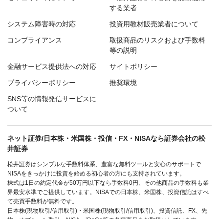
する業者
システム障害時の対応
投資用教材販売業者について
コンプライアンス
取扱商品のリスクおよび手数料
等の説明
金融サービス提供法への対応
サイトポリシー
プライバシーポリシー
推奨環境
SNS等の情報発信サービスに
ついて
ネット証券/日本株・米国株・投信・FX・NISAなら証券会社の松
井証券
松井証券はシンプルな手数料体系、豊富な無料ツールと安心のサポートで
NISAをきっかけに投資を始める初心者の方にも支持されています。
株式は1日の約定代金が50万円以下なら手数料0円、その他商品の手数料も業
界最安水準でご提供しています。NISAでの日本株、米国株、投資信託はすべ
て売買手数料が無料です。
日本株(現物取引/信用取引)・米国株(現物取引/信用取引)、投資信託、FX、先