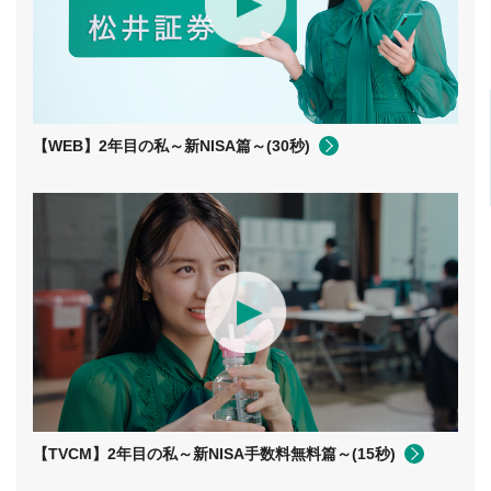
【WEB】2年目の私～新NISA篇～(30秒)
【TVCM】2年⽬の私～新NISA⼿数料無料篇～(15秒)