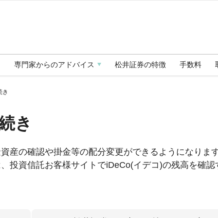
ー
専門家からの
アドバイス
松井証券の
特徴
手数料
続き
手続き
年金資産の確認や掛金等の配分変更ができるようになりま
投資信託お客様サイトでiDeCo(イデコ)の残高を確認