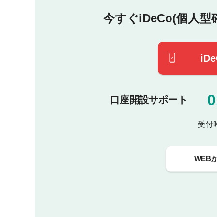
今すぐiDeCo(個人
iD
0
口座開設サポート
受付時間
WEBか