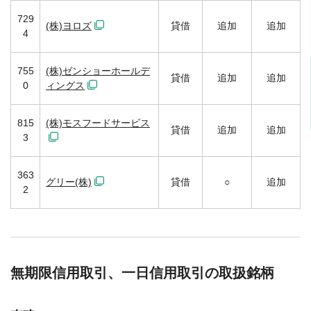
729
(株)ヨロズ
貸借
追加
追加
4
755
(株)ゼンショーホールデ
貸借
追加
追加
0
ィングス
815
(株)モスフードサービス
貸借
追加
追加
3
363
グリー(株)
貸借
○
追加
2
無期限信用取引、一日信用取引の取扱銘柄