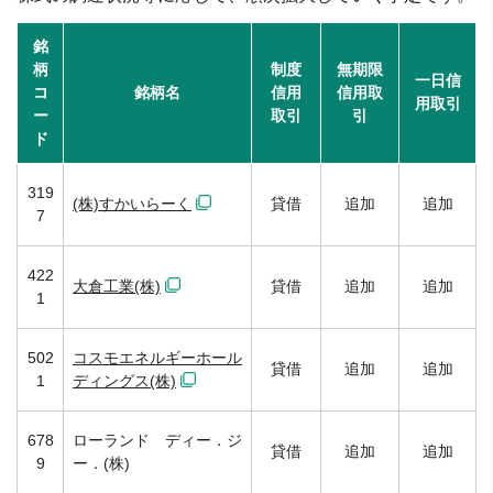
銘
柄
制度
無期限
一日信
コ
銘柄名
信用
信用取
用取引
ー
取引
引
ド
319
(株)すかいらーく
貸借
追加
追加
7
422
大倉工業(株)
貸借
追加
追加
1
502
コスモエネルギーホール
貸借
追加
追加
1
ディングス(株)
678
ローランド ディー．ジ
貸借
追加
追加
9
ー．(株)