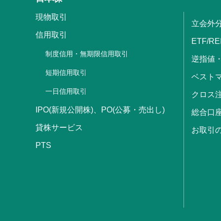
現物取引
立会外
信用取引
ETF/RE
制度信用・無期限信用取引
逆指値
短期信用取引
ベストマ
一日信用取引
クロス
IPO(新規公開株)、PO(公募・売出し)
総合口
貸株サービス
お取引
PTS