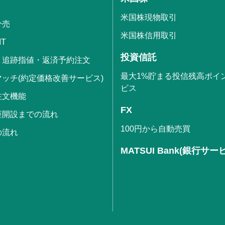
米国株現物取引
分売
米国株信用取引
IT
投資信託
・追跡指値・返済予約注文
最大1%貯まる投信残高ポイ
ッチ(約定価格改善サービス)
ビス
注文機能
FX
座開設までの流れ
100円から自動売買
の流れ
MATSUI Bank(銀行サー