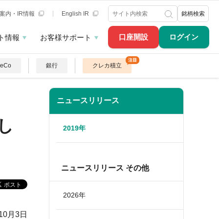
案内・IR情報
English IR
銘柄検索
口座開設
ログイン
ト情報
お客様サポート
DeCo
銀行
クレカ積立
ニュースリリース
し
2019年
ニュースリリース その他
2026年
年10月3日