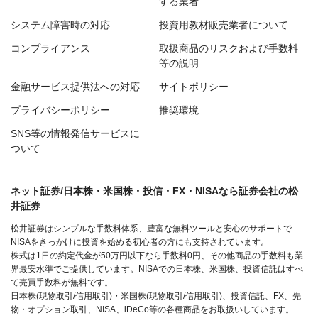
する業者
システム障害時の対応
投資用教材販売業者について
コンプライアンス
取扱商品のリスクおよび手数料
等の説明
金融サービス提供法への対応
サイトポリシー
プライバシーポリシー
推奨環境
SNS等の情報発信サービスに
ついて
ネット証券/日本株・米国株・投信・FX・NISAなら証券会社の松
井証券
松井証券はシンプルな手数料体系、豊富な無料ツールと安心のサポートで
NISAをきっかけに投資を始める初心者の方にも支持されています。
株式は1日の約定代金が50万円以下なら手数料0円、その他商品の手数料も業
界最安水準でご提供しています。NISAでの日本株、米国株、投資信託はすべ
て売買手数料が無料です。
日本株(現物取引/信用取引)・米国株(現物取引/信用取引)、投資信託、FX、先
物・オプション取引、NISA、iDeCo等の各種商品をお取扱いしています。