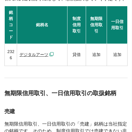
銘
柄
制度
無期限
一日信
コ
銘柄名
信用
信用取
用取引
ー
取引
引
ド
232
デジタルアーツ
貸借
追加
追加
6
無期限信用取引、一日信用取引の取扱銘柄
売建
無期限信用取引、一日信用取引の「売建」銘柄は当社指定
の銘柄です。そのため、制度信用取引では売建できない非