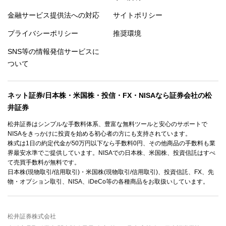
金融サービス提供法への対応
サイトポリシー
プライバシーポリシー
推奨環境
SNS等の情報発信サービスに
ついて
ネット証券/日本株・米国株・投信・FX・NISAなら証券会社の松
井証券
松井証券はシンプルな手数料体系、豊富な無料ツールと安心のサポートで
NISAをきっかけに投資を始める初心者の方にも支持されています。
株式は1日の約定代金が50万円以下なら手数料0円、その他商品の手数料も業
界最安水準でご提供しています。NISAでの日本株、米国株、投資信託はすべ
て売買手数料が無料です。
日本株(現物取引/信用取引)・米国株(現物取引/信用取引)、投資信託、FX、先
物・オプション取引、NISA、iDeCo等の各種商品をお取扱いしています。
松井証券株式会社