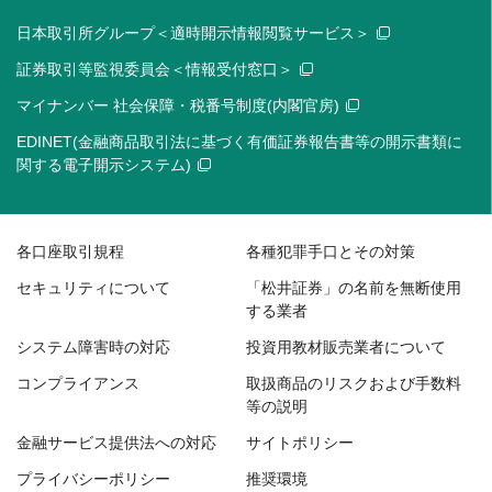
日本取引所グループ＜適時開示情報閲覧サービス＞
証券取引等監視委員会＜情報受付窓口＞
マイナンバー 社会保障・税番号制度(内閣官房)
EDINET(金融商品取引法に基づく有価証券報告書等の開示書類に
関する電子開示システム)
各口座取引規程
各種犯罪手口とその対策
セキュリティについて
「松井証券」の名前を無断使用
する業者
システム障害時の対応
投資用教材販売業者について
コンプライアンス
取扱商品のリスクおよび手数料
等の説明
金融サービス提供法への対応
サイトポリシー
プライバシーポリシー
推奨環境