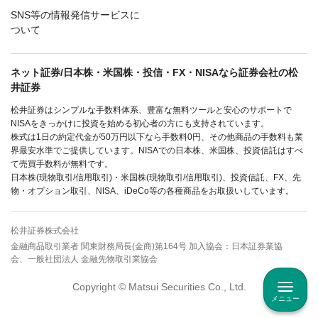
SNS等の情報発信サービスに
ついて
ネット証券/日本株・米国株・投信・FX・NISAなら証券会社の松
井証券
松井証券はシンプルな手数料体系、豊富な無料ツールと安心のサポートで
NISAをきっかけに投資を始める初心者の方にも支持されています。
株式は1日の約定代金が50万円以下なら手数料0円、その他商品の手数料も業
界最安水準でご提供しています。NISAでの日本株、米国株、投資信託はすべ
て売買手数料が無料です。
日本株(現物取引/信用取引)・米国株(現物取引/信用取引)、投資信託、FX、先
物・オプション取引、NISA、iDeCo等の各種商品をお取扱いしています。
松井証券株式会社
金融商品取引業者 関東財務局長(金商)第164号 加入協会：日本証券業協
会、一般社団法人 金融先物取引業協会
Copyright © Matsui Securities Co., Ltd.
メニュー