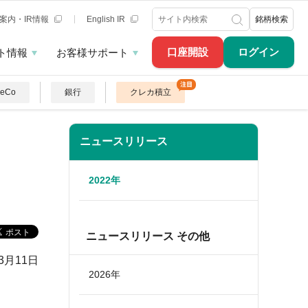
案内・IR情報
English IR
銘柄検索
口座開設
ログイン
ト情報
お客様サポート
DeCo
銀行
クレカ積立
ニュースリリース
2022年
ニュースリリース その他
年3月11日
2026年