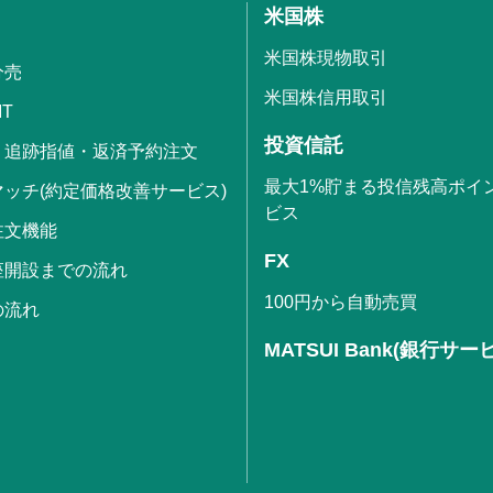
米国株
米国株現物取引
分売
米国株信用取引
IT
投資信託
・追跡指値・返済予約注文
最大1%貯まる投信残高ポイ
ッチ(約定価格改善サービス)
ビス
注文機能
FX
座開設までの流れ
100円から自動売買
の流れ
MATSUI Bank(銀行サー