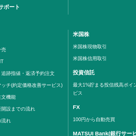
サポート
米国株
米国株現物取引
分売
米国株信用取引
IT
投資信託
・追跡指値・返済予約注文
最大1%貯まる投信残高ポイ
ッチ(約定価格改善サービス)
ビス
注文機能
FX
座開設までの流れ
100円から自動売買
の流れ
MATSUI Bank(銀行サー