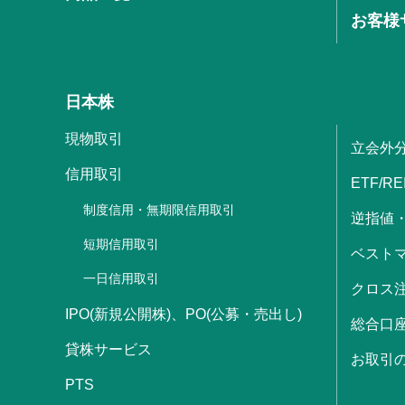
お客様
日本株
現物取引
立会外
信用取引
ETF/RE
制度信用・無期限信用取引
逆指値
短期信用取引
ベストマ
一日信用取引
クロス
IPO(新規公開株)、PO(公募・売出し)
総合口
貸株サービス
お取引
PTS