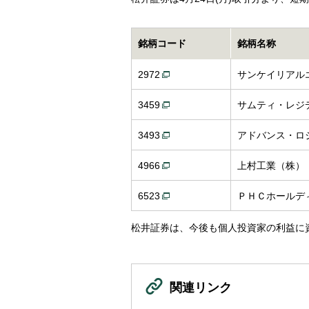
銘柄コード
銘柄名称
2972
サンケイリアル
3459
サムティ・レジ
3493
アドバンス・ロ
4966
上村工業（株）
6523
ＰＨＣホールデ
松井証券は、今後も個人投資家の利益に
関連リンク