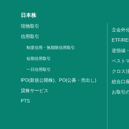
日本株
現物取引
立会外
信用取引
ETF/RE
制度信用・無期限信用取引
逆指値
短期信用取引
ベストマ
一日信用取引
クロス
IPO(新規公開株)、PO(公募・売出し)
総合口
貸株サービス
お取引
PTS