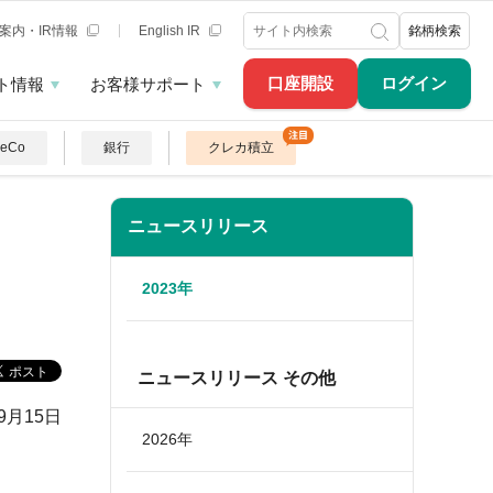
案内・IR情報
English IR
銘柄検索
口座開設
ログイン
ト情報
お客様サポート
DeCo
銀行
クレカ積立
ニュースリリース
2023年
ニュースリリース その他
年9月15日
2026年