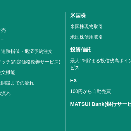
米国株
米国株現物取引
分売
米国株信用取引
IT
投資信託
・追跡指値・返済予約注文
最大1%貯まる投信残高ポイ
ッチ(約定価格改善サービス)
ビス
注文機能
FX
座開設までの流れ
100円から自動売買
の流れ
MATSUI Bank(銀行サー