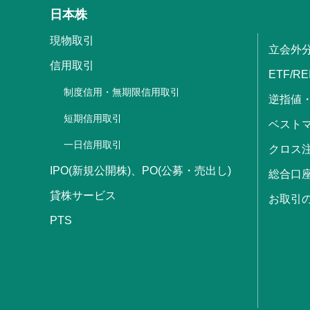
日本株
現物取引
立会外
信用取引
ETF/RE
制度信用・無期限信用取引
逆指値
短期信用取引
ベストマ
一日信用取引
クロス
IPO(新規公開株)、PO(公募・売出し)
総合口
貸株サービス
お取引
PTS