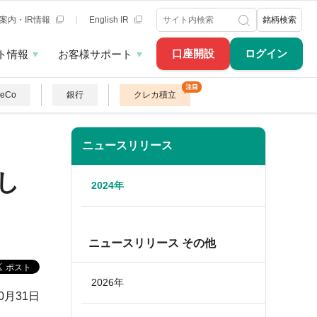
案内・IR情報
English IR
銘柄検索
口座開設
ログイン
ト情報
お客様サポート
DeCo
銀行
クレカ積立
ニュースリリース
し
2024年
ニュースリリース その他
2026年
10月31日