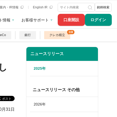
案内・IR情報
English IR
銘柄検索
口座開設
ログイン
ト情報
お客様サポート
DeCo
銀行
クレカ積立
ニュースリリース
し
2025年
ニュースリリース その他
2026年
10月31日