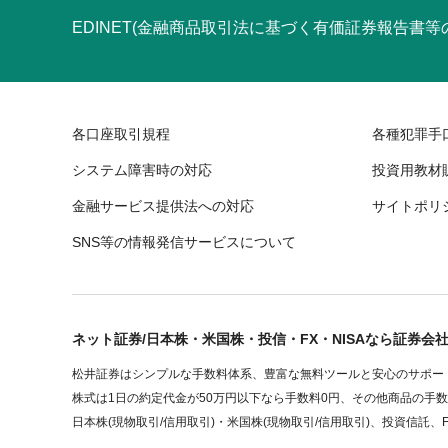
EDINET(金融商品取引法に基づく有価証券報告書
各口座取引規程
各種犯罪手
システム障害時の対応
投資用教材
金融サービス提供法への対応
サイトポリ
SNS等の情報発信サービスについて
ネット証券/日本株・米国株・投信・FX・NISAなら証券会
松井証券はシンプルな手数料体系、豊富な無料ツールと安心のサポート
株式は1日の約定代金が50万円以下なら手数料0円、その他商品の手
日本株(現物取引/信用取引)・米国株(現物取引/信用取引)、投資信託、