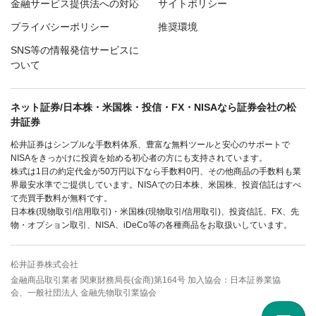
金融サービス提供法への対応
サイトポリシー
プライバシーポリシー
推奨環境
SNS等の情報発信サービスに
ついて
ネット証券/日本株・米国株・投信・FX・NISAなら証券会社の松
井証券
松井証券はシンプルな手数料体系、豊富な無料ツールと安心のサポートで
NISAをきっかけに投資を始める初心者の方にも支持されています。
株式は1日の約定代金が50万円以下なら手数料0円、その他商品の手数料も業
界最安水準でご提供しています。NISAでの日本株、米国株、投資信託はすべ
て売買手数料が無料です。
日本株(現物取引/信用取引)・米国株(現物取引/信用取引)、投資信託、FX、先
物・オプション取引、NISA、iDeCo等の各種商品をお取扱いしています。
松井証券株式会社
金融商品取引業者 関東財務局長(金商)第164号 加入協会：日本証券業協
会、一般社団法人 金融先物取引業協会