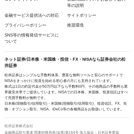
等の説明
金融サービス提供法への対応
サイトポリシー
プライバシーポリシー
推奨環境
SNS等の情報発信サービスに
ついて
ネット証券/日本株・米国株・投信・FX・NISAなら証券会社の松
井証券
松井証券はシンプルな手数料体系、豊富な無料ツールと安心のサポートで
NISAをきっかけに投資を始める初心者の方にも支持されています。
株式は1日の約定代金が50万円以下なら手数料0円、その他商品の手数料も業
界最安水準でご提供しています。NISAでの日本株、米国株、投資信託はすべ
て売買手数料が無料です。
日本株(現物取引/信用取引)・米国株(現物取引/信用取引)、投資信託、FX、先
物・オプション取引、NISA、iDeCo等の各種商品をお取扱いしています。
松井証券株式会社
金融商品取引業者 関東財務局長(金商)第164号 加入協会：日本証券業協