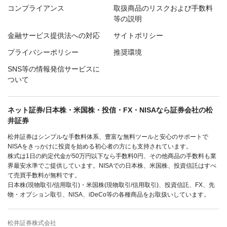
コンプライアンス
取扱商品のリスクおよび手数料
等の説明
金融サービス提供法への対応
サイトポリシー
プライバシーポリシー
推奨環境
SNS等の情報発信サービスに
ついて
ネット証券/日本株・米国株・投信・FX・NISAなら証券会社の松
井証券
松井証券はシンプルな手数料体系、豊富な無料ツールと安心のサポートで
NISAをきっかけに投資を始める初心者の方にも支持されています。
株式は1日の約定代金が50万円以下なら手数料0円、その他商品の手数料も業
界最安水準でご提供しています。NISAでの日本株、米国株、投資信託はすべ
て売買手数料が無料です。
日本株(現物取引/信用取引)・米国株(現物取引/信用取引)、投資信託、FX、先
物・オプション取引、NISA、iDeCo等の各種商品をお取扱いしています。
松井証券株式会社