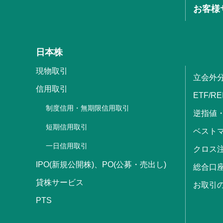
お客様
日本株
現物取引
立会外
信用取引
ETF/RE
制度信用・無期限信用取引
逆指値
短期信用取引
ベストマ
一日信用取引
クロス
IPO(新規公開株)、PO(公募・売出し)
総合口
貸株サービス
お取引
PTS