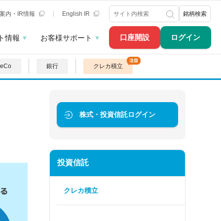
案内・IR情報
English IR
銘柄検索
口座開設
ログイン
ト情報
お客様サポート
DeCo
銀行
クレカ積立
株式・投資信託
ログイン
投資信託
クレカ積立