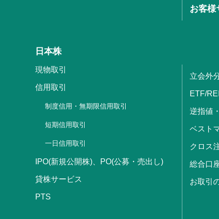
お客様
日本株
現物取引
立会外
信用取引
ETF/RE
制度信用・無期限信用取引
逆指値
短期信用取引
ベストマ
一日信用取引
クロス
IPO(新規公開株)、PO(公募・売出し)
総合口
貸株サービス
お取引
PTS