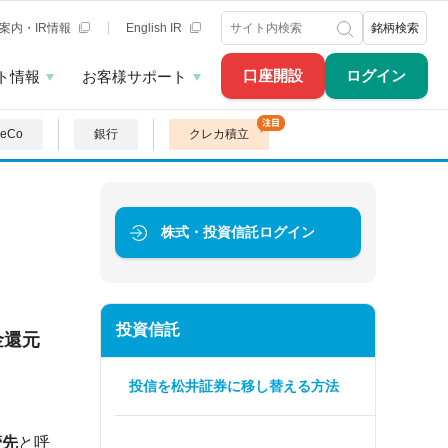
案内・IR情報
English IR
銘柄検索
口座開設
ログイン
ト情報
お客様サポート
DeCo
銀行
クレカ積立
株式・投資信託
ログイン
投資信託
金還元
投信を松井証券に移し替える方法
管先
と呼