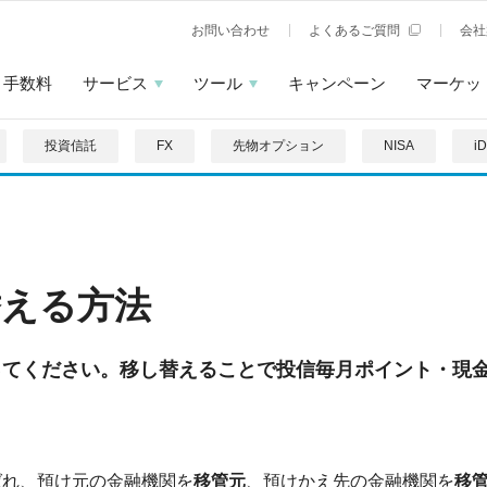
お問い合わせ
よくあるご質問
会社
手数料
サービス
ツール
キャンペーン
マーケッ
投資信託
FX
先物オプション
NISA
i
替える方法
ってください。移し替えることで投信毎月ポイント・現
ばれ、預け元の金融機関を
移管元
、預けかえ先の金融機関を
移