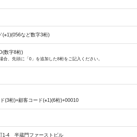
※1)(056など数字3桁)
(数字8桁)
の場合、先頭に「0」を追加した8桁をご記入ください。
ド(3桁)+顧客コード(※1)(6桁)+00010
1-4 半蔵門ファーストビル