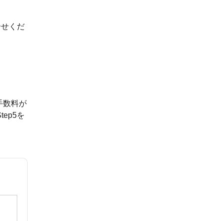
合せくだ
手数料が
ep5を