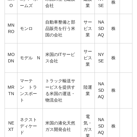
株
O
ームズ
会社
業
SE
自動車整備と部
サー
NA
MN
モンロ
品販売を行う米
ビス
SD
株
RO
国の会社
業
AQ
サー
MO
米国のITサービ
NY
モデル N
ビス
株
DN
ス会社
SE
業
マーテ
トラック輸送サ
NA
MR
ン トラ
ービスを提供す
陸運
SD
株
TN
ンスポー
る米国の運送・
業
AQ
ト
物流会社
電
ネクスト
NA
NE
米国の液化天然
気・
ディケー
SD
株
XT
ガス開発会社
ガス
ド
AQ
業