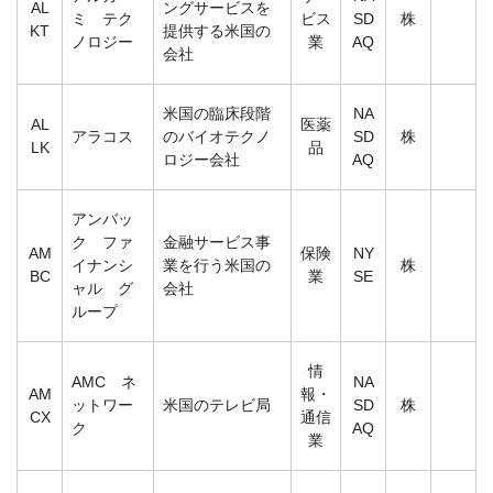
AL
ングサービスを
ミ テク
ビス
SD
株
KT
提供する米国の
ノロジー
業
AQ
会社
米国の臨床段階
NA
AL
医薬
アラコス
のバイオテクノ
SD
株
LK
品
ロジー会社
AQ
アンバッ
ク ファ
金融サービス事
AM
保険
NY
イナンシ
業を行う米国の
株
BC
業
SE
ャル グ
会社
ループ
情
AMC ネ
NA
AM
報・
ットワー
米国のテレビ局
SD
株
CX
通信
ク
AQ
業