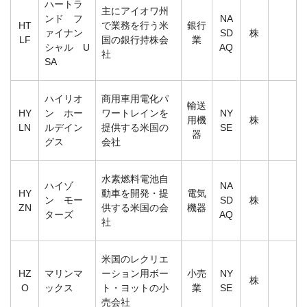
ハートラ
主にアイオワ州
ンド フ
NA
HT
で業務を行う米
銀行
ァイナン
SD
株
LF
国の銀行持株会
業
シャル U
AQ
社
SA
ハイリオ
商用車用電化パ
輸送
HY
ン ホー
ワートレインを
NY
用機
株
LN
ルデイン
提供する米国の
SE
器
グス
会社
水素燃料電池自
ハイゾ
NA
HY
動車を開発・提
電気
ン モー
SD
株
ZN
供する米国の会
機器
ターズ
AQ
社
米国のレクリエ
HZ
マリンマ
ーション用ボー
小売
NY
株
O
ックス
ト・ヨットの小
業
SE
売会社