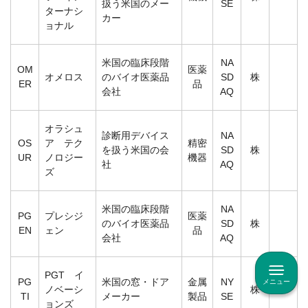
扱う米国のメー
SE
ターナシ
カー
ョナル
米国の臨床段階
NA
OM
医薬
オメロス
のバイオ医薬品
SD
株
ER
品
会社
AQ
オラシュ
診断用デバイス
NA
OS
ア テク
精密
を扱う米国の会
SD
株
UR
ノロジー
機器
社
AQ
ズ
米国の臨床段階
NA
PG
プレシジ
医薬
のバイオ医薬品
SD
株
EN
ェン
品
会社
AQ
PGT イ
PG
米国の窓・ドア
金属
NY
メニュー
ノベーシ
株
TI
メーカー
製品
SE
ョンズ