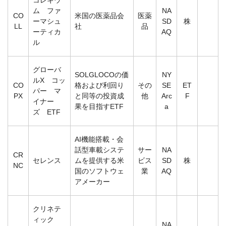
ム ファ
NA
CO
米国の医薬品会
医薬
ーマシュ
SD
株
LL
社
品
ーティカ
AQ
ル
グローバ
SOLGLOCOの価
NY
ルX コッ
CO
格および利回り
その
SE
ET
パー マ
PX
と同等の投資成
他
Arc
F
イナー
果を目指すETF
a
ズ ETF
AI機能搭載・会
話型車載システ
サー
NA
CR
セレンス
ムを提供する米
ビス
SD
株
NC
国のソフトウェ
業
AQ
アメーカー
クリネテ
ィック
NA