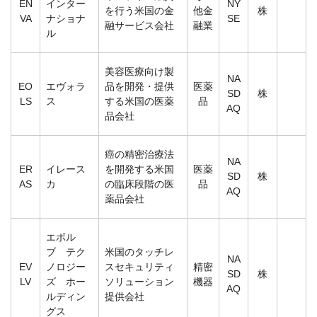
EN
インター
NY
を行う米国の金
他金
株
VA
ナショナ
SE
融サービス会社
融業
ル
美容医療向け製
NA
EO
エヴォラ
品を開発・提供
医薬
SD
株
LS
ス
する米国の医薬
品
AQ
品会社
癌の精密治療法
NA
ER
イレース
を開発する米国
医薬
SD
株
AS
カ
の臨床段階の医
品
AQ
薬品会社
エボル
ブ テク
米国のタッチレ
NA
EV
ノロジー
スセキュリティ
精密
SD
株
LV
ズ ホー
ソリューション
機器
AQ
ルディン
提供会社
グス