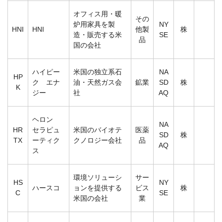
オフィス用・暖
その
炉用家具を製
NY
HNI
HNI
他製
株
造・販売する米
SE
品
国の会社
ハイピー
米国の独立系石
NA
HP
ク エナ
油・天然ガス会
鉱業
SD
株
K
ジー
社
AQ
ヘロン
NA
HR
セラピュ
米国のバイオテ
医薬
SD
株
TX
ーティク
クノロジー会社
品
AQ
ス
環境ソリューシ
サー
HS
NY
ハースコ
ョンを提供する
ビス
株
C
SE
米国の会社
業