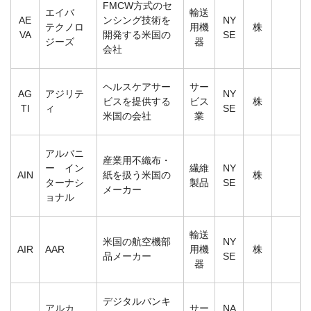
FMCW方式のセ
エイバ
輸送
AE
ンシング技術を
NY
テクノロ
用機
株
VA
開発する米国の
SE
ジーズ
器
会社
ヘルスケアサー
サー
AG
アジリテ
NY
ビスを提供する
ビス
株
TI
ィ
SE
米国の会社
業
アルバニ
産業用不織布・
ー イン
繊維
NY
AIN
紙を扱う米国の
株
ターナシ
製品
SE
メーカー
ョナル
輸送
米国の航空機部
NY
AIR
AAR
用機
株
品メーカー
SE
器
デジタルバンキ
アルカ
サー
NA