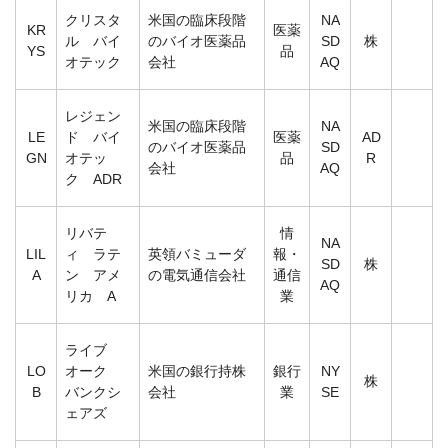
クリスタ
米国の臨床段階
NA
KR
医薬
ル バイ
のバイオ医薬品
SD
株
YS
品
オテック
会社
AQ
レジェン
米国の臨床段階
NA
LE
ド バイ
医薬
AD
のバイオ医薬品
SD
GN
オテッ
品
R
会社
AQ
ク ADR
リバテ
情
NA
LIL
ィ ラテ
英領バミューダ
報・
SD
株
A
ン アメ
の電気通信会社
通信
AQ
リカ A
業
ライブ
LO
オーク
米国の銀行持株
銀行
NY
株
B
バンクシ
会社
業
SE
ェアズ