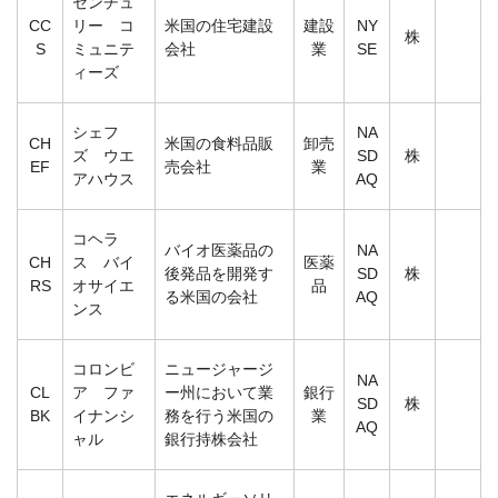
センチュ
CC
リー コ
米国の住宅建設
建設
NY
株
S
ミュニテ
会社
業
SE
ィーズ
シェフ
NA
CH
米国の食料品販
卸売
ズ ウエ
SD
株
EF
売会社
業
アハウス
AQ
コヘラ
バイオ医薬品の
NA
CH
ス バイ
医薬
後発品を開発す
SD
株
RS
オサイエ
品
る米国の会社
AQ
ンス
コロンビ
ニュージャージ
NA
CL
ア ファ
ー州において業
銀行
SD
株
BK
イナンシ
務を行う米国の
業
AQ
ャル
銀行持株会社