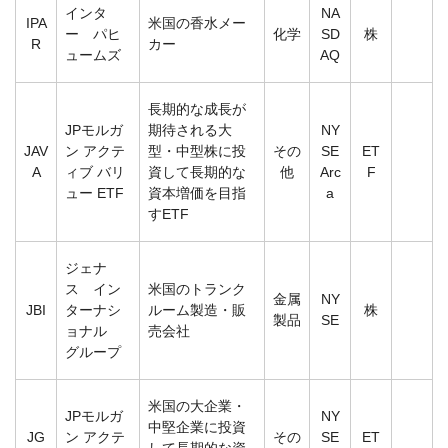
インタ
NA
IPA
米国の香水メー
ー パヒ
化学
SD
株
R
カー
ュームズ
AQ
長期的な成長が
JPモルガ
期待される大
NY
JAV
ン アクテ
型・中型株に投
その
SE
ET
A
ィブ バリ
資して長期的な
他
Arc
F
ュー ETF
資本増価を目指
a
すETF
ジェナ
ス イン
米国のトランク
金属
NY
JBI
ターナシ
ルーム製造・販
株
製品
SE
ョナル
売会社
グループ
米国の大企業・
JPモルガ
NY
中堅企業に投資
JG
ン アクテ
その
SE
ET
して長期的な資