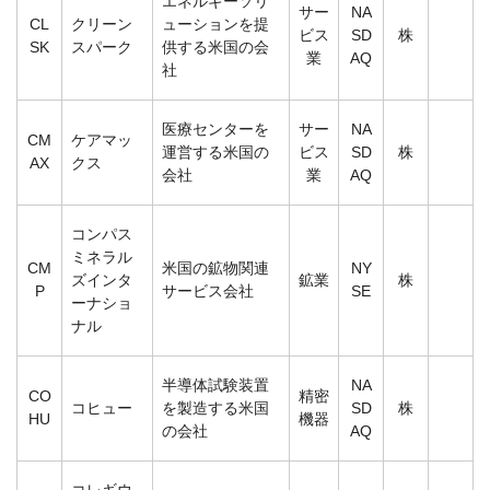
エネルギーソリ
サー
NA
CL
クリーン
ューションを提
ビス
SD
株
SK
スパーク
供する米国の会
業
AQ
社
医療センターを
サー
NA
CM
ケアマッ
運営する米国の
ビス
SD
株
AX
クス
会社
業
AQ
コンパス
ミネラル
CM
米国の鉱物関連
NY
ズインタ
鉱業
株
P
サービス会社
SE
ーナショ
ナル
半導体試験装置
NA
CO
精密
コヒュー
を製造する米国
SD
株
HU
機器
の会社
AQ
コレギウ