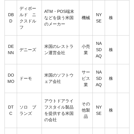
ディボー
ATM・POS端末
DB
ルド ニ
NY
などを扱う米国
機械
株
D
クスドル
SE
のメーカー
フ
NA
DE
米国のレストラ
小売
デニーズ
SD
株
NN
ン運営会社
業
AQ
サー
NA
DO
米国のソフトウ
ドーモ
ビス
SD
株
MO
ェア会社
業
AQ
アウトドアライ
その
DT
ソロ ブ
フスタイル製品
NY
他製
株
C
ランズ
を提供する米国
SE
品
の会社