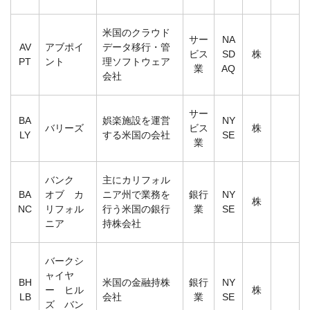
米国のクラウド
サー
NA
AV
アブポイ
データ移行・管
ビス
SD
株
PT
ント
理ソフトウェア
業
AQ
会社
サー
BA
娯楽施設を運営
NY
バリーズ
ビス
株
LY
する米国の会社
SE
業
バンク
主にカリフォル
BA
オブ カ
ニア州で業務を
銀行
NY
株
NC
リフォル
行う米国の銀行
業
SE
ニア
持株会社
バークシ
ャイヤ
BH
米国の金融持株
銀行
NY
ー ヒル
株
LB
会社
業
SE
ズ バン