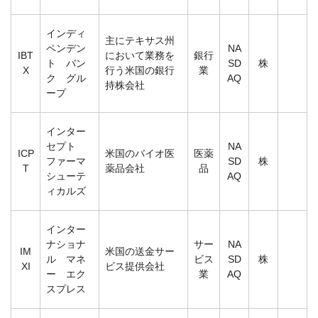
インディ
主にテキサス州
ペンデン
NA
IBT
において業務を
銀行
ト バン
SD
株
X
行う米国の銀行
業
ク グル
AQ
持株会社
ープ
インター
セプト
NA
ICP
米国のバイオ医
医薬
ファーマ
SD
株
T
薬品会社
品
シューテ
AQ
ィカルズ
インター
ナショナ
サー
NA
IM
米国の送金サー
ル マネ
ビス
SD
株
XI
ビス提供会社
ー エク
業
AQ
スプレス