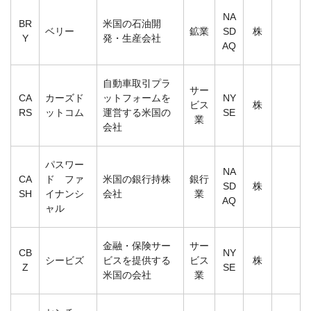
NA
BR
米国の石油開
ベリー
鉱業
SD
株
Y
発・生産会社
AQ
自動車取引プラ
サー
CA
カーズド
ットフォームを
NY
ビス
株
RS
ットコム
運営する米国の
SE
業
会社
パスワー
NA
CA
ド ファ
米国の銀行持株
銀行
SD
株
SH
イナンシ
会社
業
AQ
ャル
金融・保険サー
サー
CB
NY
シービズ
ビスを提供する
ビス
株
Z
SE
米国の会社
業