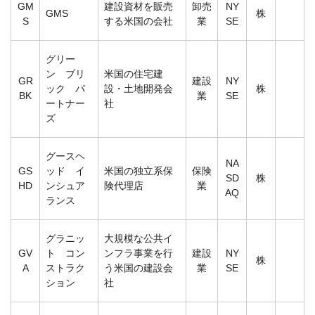
GM
建設資材を販売
卸売
NY
GMS
株
S
する米国の会社
業
SE
グリー
ン ブリ
米国の住宅建
GR
建設
NY
ック パ
設・土地開発会
株
BK
業
SE
ートナー
社
ズ
グースヘ
NA
GS
ッド イ
米国の独立系保
保険
SD
株
HD
ンシュア
険代理店
業
AQ
ランス
グラニッ
大規模な公共イ
GV
ト コン
ンフラ事業を行
建設
NY
株
A
ストラク
う米国の建設会
業
SE
ション
社