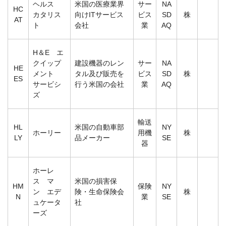
ヘルス
米国の医療業界
サー
NA
HC
カタリス
向けITサービス
ビス
SD
株
AT
ト
会社
業
AQ
H＆E エ
クイップ
建設機器のレン
サー
NA
HE
メント
タル及び販売を
ビス
SD
株
ES
サービシ
行う米国の会社
業
AQ
ズ
輸送
HL
米国の自動車部
NY
ホーリー
用機
株
LY
品メーカー
SE
器
ホーレ
ス マ
米国の損害保
HM
保険
NY
ン エデ
険・生命保険会
株
N
業
SE
ュケータ
社
ーズ