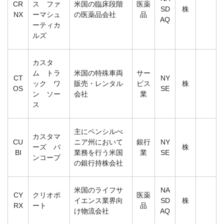
CR
ス ファ
米国の臨床段階
医薬
SD
株
NX
ーマシュ
の医薬品会社
品
AQ
ーティカ
ルズ
カスタ
ム トラ
米国の特殊車両
サー
CT
NY
ック ワ
販売・レンタル
ビス
株
OS
SE
ン ソー
会社
業
ス
主にペンシルべ
カスタマ
CU
ニア州において
銀行
NY
ーズ バ
株
BI
業務を行う米国
業
SE
ンコープ
の銀行持株会社
米国のライフサ
NA
CY
クリオポ
医薬
イエンス業界向
SD
株
RX
ート
品
け物流会社
AQ