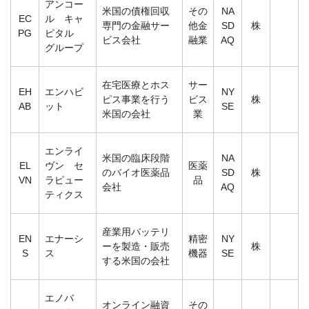
アンコー
米国の債権回収
その
NA
EC
ル キャ
専門の金融サー
他金
SD
株
PG
ピタル
ビス会社
融業
AQ
グループ
在宅医療とホス
サー
EH
エンハビ
NY
ピス事業を行う
ビス
株
AB
ット
SE
米国の会社
業
エンライ
米国の臨床段階
NA
EL
ヴン セ
医薬
のバイオ医薬品
SD
株
VN
ラピュー
品
会社
AQ
ティクス
産業用バッテリ
EN
エナーシ
精密
NY
ーを製造・販売
株
S
ス
機器
SE
する米国の会社
エノバ
オンライン融資
その