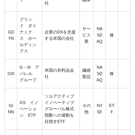
社
グリッ
ド ダイ
サー
NA
GD
ナミク
企業のDXを支援
ビス
SD
株
YN
ス ホー
する米国の会社
業
AQ
ルディン
グス
G－III ア
NA
米国の衣料品会
繊維
GIII
パレル
SD
株
社
製品
グループ
AQ
ソルアクティブ
GS イノ
イノベーティブ
GI
その
NY
ET
ベーショ
グローバル株式
NN
他
SE
F
ン ETF
指数への連動を
目指すETF