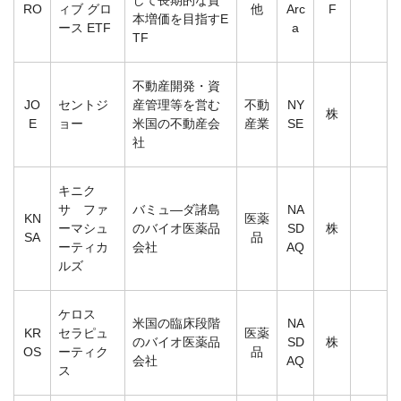
RO
ィブ グロ
他
Arc
F
本増価を目指すE
ース ETF
a
TF
不動産開発・資
JO
セントジ
産管理等を営む
不動
NY
株
E
ョー
米国の不動産会
産業
SE
社
キニク
サ ファ
バミュ―ダ諸島
NA
KN
医薬
ーマシュ
のバイオ医薬品
SD
株
SA
品
ーティカ
会社
AQ
ルズ
ケロス
米国の臨床段階
NA
KR
セラピュ
医薬
のバイオ医薬品
SD
株
OS
ーティク
品
会社
AQ
ス