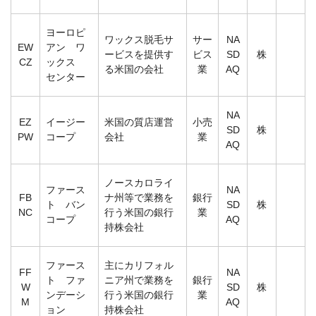
ヨーロピ
ワックス脱毛サ
サー
NA
EW
アン ワ
ービスを提供す
ビス
SD
株
CZ
ックス
る米国の会社
業
AQ
センター
NA
EZ
イージー
米国の質店運営
小売
SD
株
PW
コープ
会社
業
AQ
ノースカロライ
ファース
NA
FB
ナ州等で業務を
銀行
ト バン
SD
株
NC
行う米国の銀行
業
コープ
AQ
持株会社
ファース
主にカリフォル
FF
NA
ト ファ
ニア州で業務を
銀行
W
SD
株
ンデーシ
行う米国の銀行
業
M
AQ
ョン
持株会社