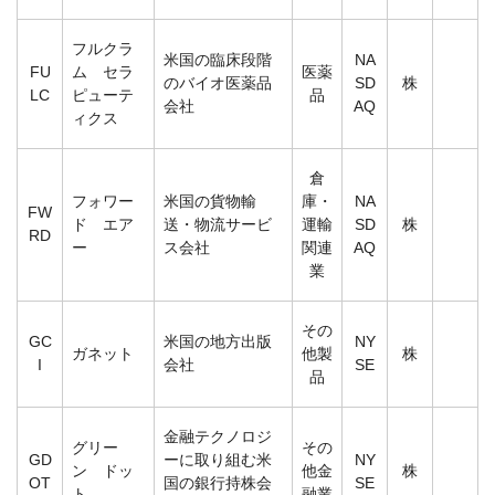
フルクラ
米国の臨床段階
NA
FU
ム セラ
医薬
のバイオ医薬品
SD
株
LC
ピューテ
品
会社
AQ
ィクス
倉
フォワー
米国の貨物輸
庫・
NA
FW
ド エア
送・物流サービ
運輸
SD
株
RD
ー
ス会社
関連
AQ
業
その
GC
米国の地方出版
NY
ガネット
他製
株
I
会社
SE
品
金融テクノロジ
グリー
その
GD
ーに取り組む米
NY
ン ドッ
他金
株
OT
国の銀行持株会
SE
ト
融業