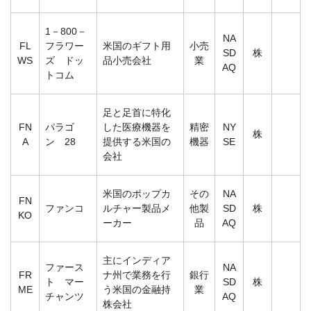
1－800－
NA
FL
フラワー
米国のギフト用
小売
SD
株
WS
ズ ドッ
品小売会社
業
AQ
トコム
足と足首に特化
FN
パラゴ
した医療機器を
精密
NY
株
A
ン 28
提供する米国の
機器
SE
会社
米国のポップカ
その
NA
FN
ファンコ
ルチャー製品メ
他製
SD
株
KO
ーカー
品
AQ
主にインディア
ファース
NA
FR
ナ州で業務を行
銀行
ト マー
SD
株
ME
う米国の金融持
業
チャンツ
AQ
株会社