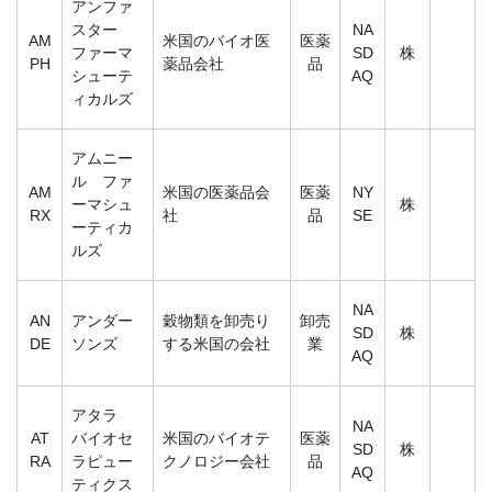
アンファ
スター
NA
AM
米国のバイオ医
医薬
ファーマ
SD
株
PH
薬品会社
品
シューテ
AQ
ィカルズ
アムニー
ル ファ
AM
米国の医薬品会
医薬
NY
ーマシュ
株
RX
社
品
SE
ーティカ
ルズ
NA
AN
アンダー
穀物類を卸売り
卸売
SD
株
DE
ソンズ
する米国の会社
業
AQ
アタラ
NA
AT
バイオセ
米国のバイオテ
医薬
SD
株
RA
ラピュー
クノロジー会社
品
AQ
ティクス