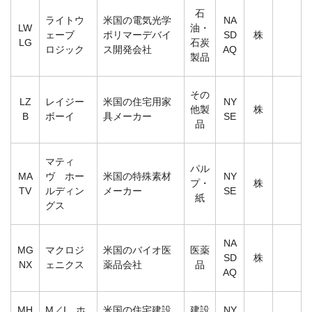
石
ライトウ
米国の電気光学
NA
LW
油・
ェーブ
ポリマーデバイ
SD
株
LG
石炭
ロジック
ス開発会社
AQ
製品
その
LZ
レイジー
米国の住宅用家
NY
他製
株
B
ボーイ
具メーカー
SE
品
マティ
パル
MA
ヴ ホー
米国の特殊素材
NY
プ・
株
TV
ルディン
メーカー
SE
紙
グス
NA
MG
マクロジ
米国のバイオ医
医薬
SD
株
NX
ェニクス
薬品会社
品
AQ
MH
M／I ホ
米国の住宅建設
建設
NY