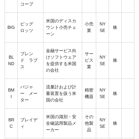
コープ
米国のディスカ
ビッグ
小売
NY
BIG
ウント小売チェ
株
ロッツ
業
SE
ーン
金融サービス向
ブレン
サー
BL
けソフトウェア
NY
ド ラブ
ビス
株
ND
を提供する米国
SE
ス
業
の会社
バジャ
流量計および計
BM
精密
NY
ー メー
量装置を扱う米
株
I
機器
SE
ター
国の会社
米国の識別・安
その
BR
ブレイデ
NY
全確認用製品メ
他製
株
C
ィ
SE
ーカー
品