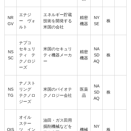
エナジ
エネルギー貯蔵
NR
精密
NY
ー ヴォ
技術を開発する
株
GV
機器
SE
ルト
米国の会社
ナプコ
セキュリ
米国のセキュリ
NA
NS
精密
ティ テ
ティ機器メーカ
SD
株
SC
機器
クノロジ
ー
AQ
ーズ
ナノスト
NA
NS
リング
米国のバイオテ
医薬
SD
株
TG
テクノロ
クノロジー会社
品
AQ
ジーズ
オイル
油田・ガス田用
ステー
掘削機械などを
NY
OIS
ツ イン
機械
株