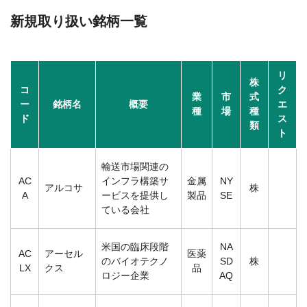
新規取り扱い銘柄一覧
リ
株
コ
ク
業
市
式
ー
銘柄名
概要
エ
種
場
種
ド
ス
類
ト
輸送市場関連の
AC
インフラ構築サ
金属
NY
アルコサ
株
A
ービスを提供し
製品
SE
ている会社
米国の臨床段階
NA
AC
アーセル
医薬
のバイオテクノ
SD
株
LX
クス
品
ロジー企業
AQ