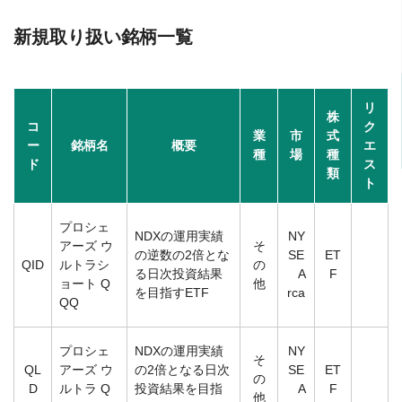
新規取り扱い銘柄一覧
リ
株
コ
ク
業
市
式
ー
銘柄名
概要
エ
種
場
種
ド
ス
類
ト
プロシェ
NDXの運用実績
NY
アーズ ウ
そ
の逆数の2倍とな
SE
ET
QID
ルトラシ
の
る日次投資結果
A
F
ョート Q
他
を目指すETF
rca
QQ
プロシェ
NDXの運用実績
NY
そ
QL
アーズ ウ
の2倍となる日次
SE
ET
の
D
ルトラ Q
投資結果を目指
A
F
他