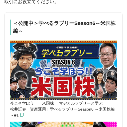
取引にお役立てください。
＜公開中＞学べるラブリーSeason6～米国株
編～
今こそ学ぼう！！米国株 マヂカルラブリーと学ぶ
松井証券 資産運用！学べるラブリーSeason6 ～米国株編
～#1