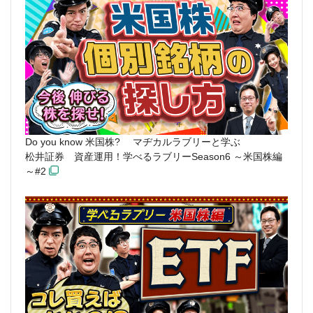
Do you know 米国株? マヂカルラブリーと学ぶ
松井証券 資産運用！学べるラブリーSeason6 ～米国株編
～#2