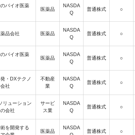
階のバイオ医薬
NASDA
医薬品
普通株式
○
Q
NASDA
医薬品会社
医薬品
普通株式
○
Q
階のバイオ医薬
NASDA
医薬品
普通株式
○
Q
発・DXテクノ
不動産
NASDA
普通株式
○
株会社
業
Q
のソリューション
サービ
NASDA
普通株式
○
国の会社
ス業
Q
技術を開発する
NASDA
医薬品
普通株式
○
ケア企業
Q