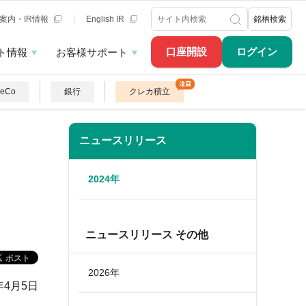
案内・IR情報
English IR
銘柄検索
口座開設
ログイン
ト情報
お客様サポート
DeCo
銀行
クレカ積立
ニュースリリース
2024年
ニュースリリース その他
2026年
年4月5日