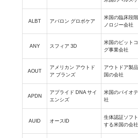
米国の臨床段
ALBT
アバロン グロボケア
ノロジー会社
米国のビット
ANY
スフィア 3D
グ事業会社
アメリカン アウトド
アウトドア製
AOUT
ア ブランズ
国の会社
アプライド DNA サイ
米国のバイオ
APDN
エンシズ
社
生体認証ソフ
AUID
オースID
する米国の会