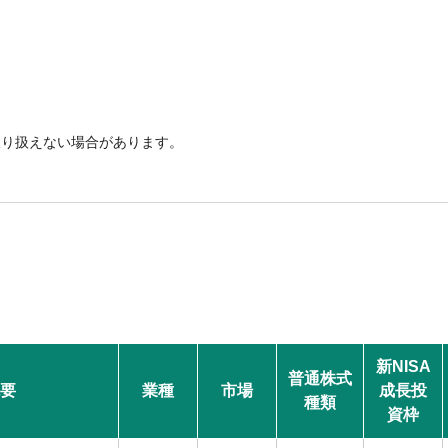
取り扱えない場合があります。
新NISA
普通株式
要
業種
市場
成長投
種類
資枠