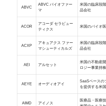
ABVC バイオファー
米国の臨床段
ABVC
マ
品会社
アコーダ セラピュー
ACOR
米国のバイオ
ティクス
アキュアクス ファー
米国の臨床段
ACXP
マシューティカルズ
品会社
米国の不動産開
AEI
アルセット
ロジー事業持
SaaSベース
AEYE
オーディオアイ
を提供する米
医療品・医療
AIMD
アイノス
米国のヘルス