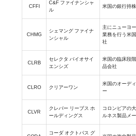
C&F ファイナンシャ
CFFI
米国の銀行持
ル
主にニューヨ
シェマング ファイナ
CHMG
業務を行う米
ンシャル
社
セレクタ バイオサイ
米国の臨床段
CLRB
エンシズ
品会社
米国のオーデ
CLRO
クリアーワン
ー
クレバー リーブス ホ
コロンビアの
CLVR
ールディングス
ルネス製品メ
コーダ オクトパス グ