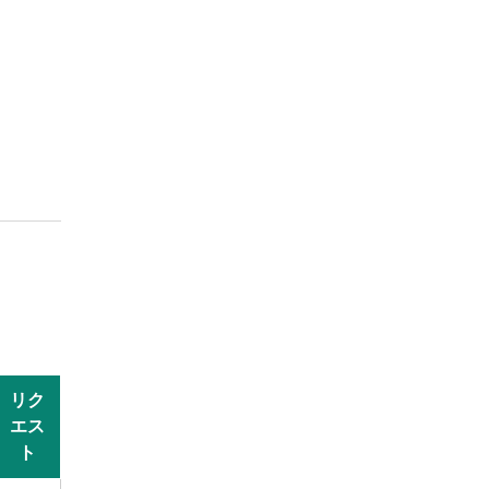
リク
エス
ト