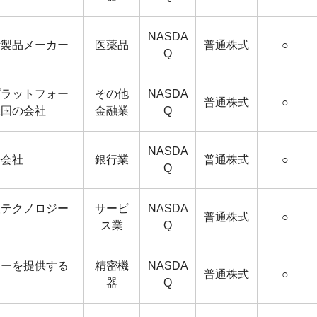
NASDA
断製品メーカー
医薬品
普通株式
○
Q
プラットフォー
その他
NASDA
普通株式
○
米国の会社
金融業
Q
NASDA
株会社
銀行業
普通株式
○
Q
報テクノロジー
サービ
NASDA
普通株式
○
ス業
Q
ジーを提供する
精密機
NASDA
普通株式
○
器
Q