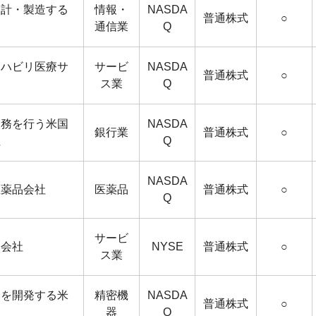
設計・製造する
情報・
NASDA
普通株式
○
通信業
Q
リハビリ医療サ
サービ
NASDA
普通株式
○
ス業
Q
業務を行う米国
NASDA
銀行業
普通株式
○
社
Q
NASDA
医薬品会社
医薬品
普通株式
○
Q
サービ
遣会社
NYSE
普通株式
○
ス業
器を開発する米
精密機
NASDA
普通株式
○
器
Q