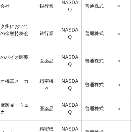
NASDA
株会社
銀行業
普通株式
○
Q
ーク州において
NASDA
国の金融持株会
銀行業
普通株式
○
Q
階のバイオ医薬
NASDA
医薬品
普通株式
○
Q
ィオ機器メーカ
精密機
NASDA
普通株式
○
器
Q
大麻製品・ウェ
NASDA
医薬品
普通株式
○
ーカー
Q
精密機
NASDA