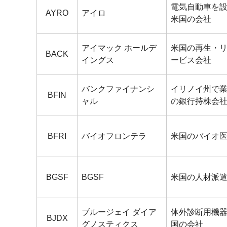
電気自動車を
AYRO
アイロ
米国の会社
アイマック ホールデ
米国の再生・
BACK
イングス
ービス会社
バンクファイナンシ
イリノイ州で
BFIN
ャル
の銀行持株会
BFRI
バイオフロンテラ
米国のバイオ
BGSF
BGSF
米国の人材派
ブルージェイ ダイア
体外診断用機
BJDX
グノスティクス
国の会社