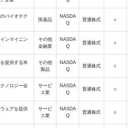
階のバイオテク
NASDA
医薬品
普通株式
○
Q
コインマイニン
その他
NASDA
普通株式
○
金融業
Q
品を提供する米
その他
NASDA
普通株式
○
製品
Q
テクノロジー会
サービ
NASDA
普通株式
○
ス業
Q
トウェアを提供
サービ
NASDA
普通株式
○
社
ス業
Q