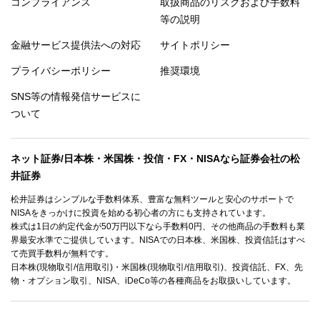
コンプライアンス
取扱商品のリスクおよび手数料
等の説明
金融サービス提供法への対応
サイトポリシー
プライバシーポリシー
推奨環境
SNS等の情報発信サービスに
ついて
ネット証券/日本株・米国株・投信・FX・NISAなら証券会社の松
井証券
松井証券はシンプルな手数料体系、豊富な無料ツールと安心のサポートで
NISAをきっかけに投資を始める初心者の方にも支持されています。
株式は1日の約定代金が50万円以下なら手数料0円、その他商品の手数料も業
界最安水準でご提供しています。NISAでの日本株、米国株、投資信託はすべ
て売買手数料が無料です。
日本株(現物取引/信用取引)・米国株(現物取引/信用取引)、投資信託、FX、先
物・オプション取引、NISA、iDeCo等の各種商品をお取扱いしています。