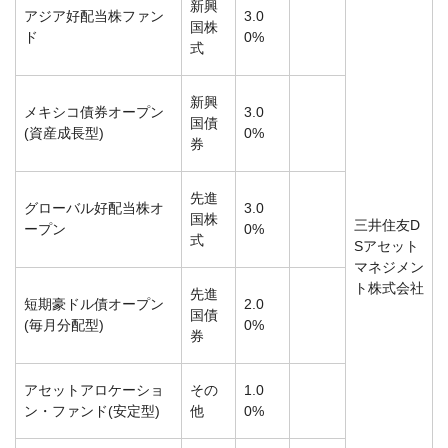
新興
アジア好配当株ファン
3.0
国株
ド
0%
式
新興
メキシコ債券オープン
3.0
国債
(資産成長型)
0%
券
先進
グローバル好配当株オ
3.0
国株
三井住友D
ープン
0%
式
Sアセット
マネジメン
ト株式会社
先進
短期豪ドル債オープン
2.0
国債
(毎月分配型)
0%
券
アセットアロケーショ
その
1.0
ン・ファンド(安定型)
他
0%