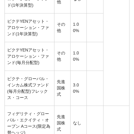
他
ド(1年決算型)
ピクテYENアセット・
その
1.0
アロケーション・ファ
他
0%
ンド(1年決算型)
ピクテYENアセット・
その
1.0
アロケーション・ファ
他
0%
ンド(毎月分配型)
ピクテ・グローバル・
先進
インカム株式ファンド
3.0
国株
(毎月分配型)フレック
0%
式
ス・コース
フィデリティ・グロー
先進
バル・エクイティ・オ
国株
なし
ープン Aコース(限定為
式
替ヘッジ)