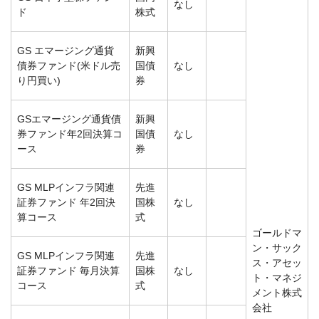
なし
ド
株式
GS エマージング通貨
新興
債券ファンド(米ドル売
国債
なし
り円買い)
券
GSエマージング通貨債
新興
券ファンド年2回決算コ
国債
なし
ース
券
GS MLPインフラ関連
先進
証券ファンド 年2回決
国株
なし
算コース
式
ゴールドマ
ン・サック
GS MLPインフラ関連
先進
ス・アセッ
証券ファンド 毎月決算
国株
なし
ト・マネジ
コース
式
メント株式
会社