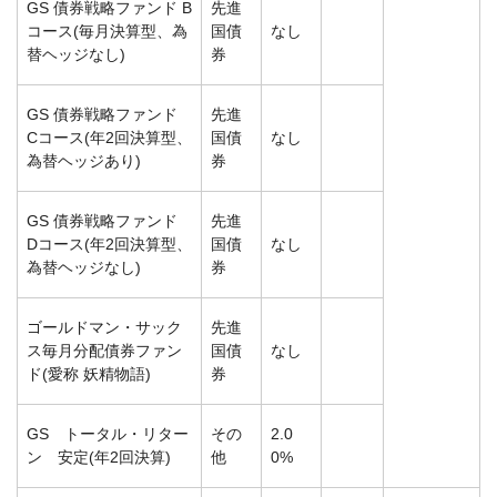
GS 債券戦略ファンド B
先進
コース(毎月決算型、為
国債
なし
替ヘッジなし)
券
GS 債券戦略ファンド
先進
Cコース(年2回決算型、
国債
なし
為替ヘッジあり)
券
GS 債券戦略ファンド
先進
Dコース(年2回決算型、
国債
なし
為替ヘッジなし)
券
ゴールドマン・サック
先進
ス毎月分配債券ファン
国債
なし
ド(愛称 妖精物語)
券
GS トータル・リター
その
2.0
ン 安定(年2回決算)
他
0%