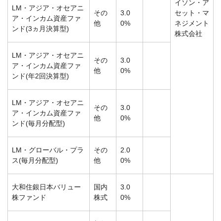
イソン・ア
LM・アジア・オセアニ
その
3.0
セット・マ
ア・インカム資産ファ
他
0%
ネジメント
ンド(3ヵ月決算型)
株式会社
LM・アジア・オセアニ
その
3.0
ア・インカム資産ファ
他
0%
ンド(年2回決算型)
LM・アジア・オセアニ
その
3.0
ア・インカム資産ファ
他
0%
ンド(毎月分配型)
LM・グローバル・プラ
その
2.0
ス(毎月分配型)
他
0%
大和住銀日本バリュー
国内
3.0
株ファンド
株式
0%