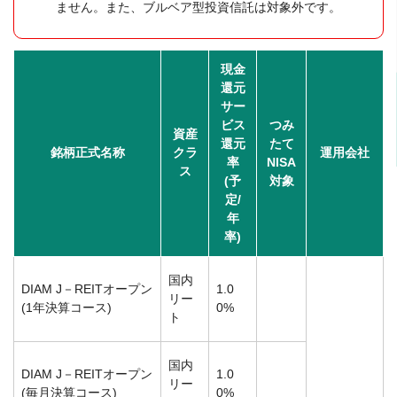
ません。また、ブルベア型投資信託は対象外です。
現金
還元
サー
ビス
つみ
資産
還元
たて
銘柄正式名称
クラ
運用会社
率
NISA
ス
(予
対象
定/
年
率)
国内
DIAM J－REITオープン
1.0
リー
(1年決算コース)
0%
ト
国内
DIAM J－REITオープン
1.0
リー
(毎月決算コース)
0%