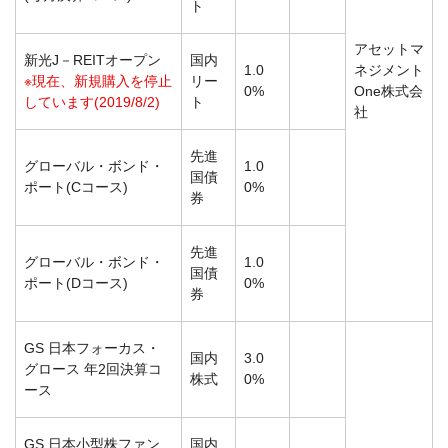
ト
アセットマ
新光J－REITオープン
国内
1.0
ネジメント
※現在、新規購入を停止
リー
0%
One株式会
しています(2019/8/2)
ト
社
先進
グローバル・ボンド・
1.0
国債
ポート(Cコース)
0%
券
先進
グローバル・ボンド・
1.0
国債
ポート(Dコース)
0%
券
GS 日本フォーカス・
国内
3.0
グロース 年2回決算コ
株式
0%
ース
GS 日本小型株ファン
国内