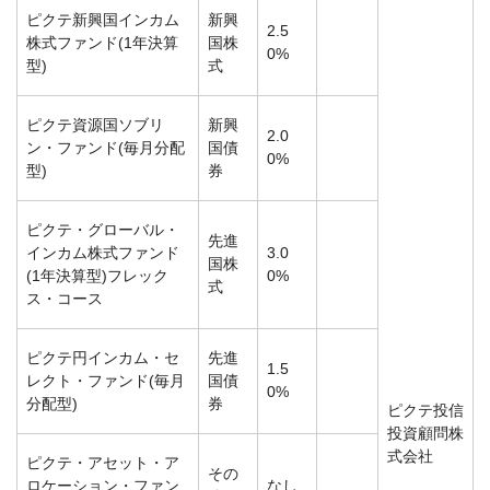
ピクテ新興国インカム
新興
2.5
株式ファンド(1年決算
国株
0%
型)
式
ピクテ資源国ソブリ
新興
2.0
ン・ファンド(毎月分配
国債
0%
型)
券
ピクテ・グローバル・
先進
インカム株式ファンド
3.0
国株
(1年決算型)フレック
0%
式
ス・コース
ピクテ円インカム・セ
先進
1.5
レクト・ファンド(毎月
国債
0%
分配型)
券
ピクテ投信
投資顧問株
式会社
ピクテ・アセット・ア
その
ロケーション・ファン
なし