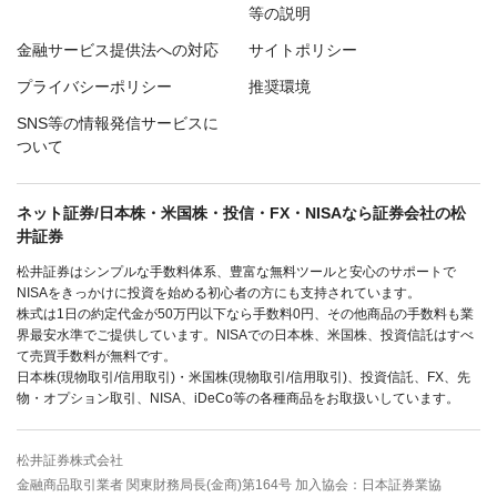
等の説明
金融サービス提供法への対応
サイトポリシー
プライバシーポリシー
推奨環境
SNS等の情報発信サービスに
ついて
ネット証券/日本株・米国株・投信・FX・NISAなら証券会社の松
井証券
松井証券はシンプルな手数料体系、豊富な無料ツールと安心のサポートで
NISAをきっかけに投資を始める初心者の方にも支持されています。
株式は1日の約定代金が50万円以下なら手数料0円、その他商品の手数料も業
界最安水準でご提供しています。NISAでの日本株、米国株、投資信託はすべ
て売買手数料が無料です。
日本株(現物取引/信用取引)・米国株(現物取引/信用取引)、投資信託、FX、先
物・オプション取引、NISA、iDeCo等の各種商品をお取扱いしています。
松井証券株式会社
金融商品取引業者 関東財務局長(金商)第164号 加入協会：日本証券業協