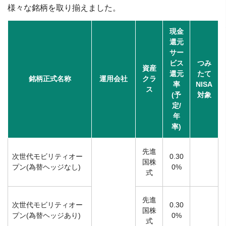
様々な銘柄を取り揃えました。
現金
還元
サー
ビス
つみ
資産
還元
たて
銘柄正式名称
運用会社
クラ
率
NISA
ス
(予
対象
定/
年
率)
先進
次世代モビリティオー
0.30
国株
プン(為替ヘッジなし)
0%
式
先進
次世代モビリティオー
0.30
国株
プン(為替ヘッジあり)
0%
式