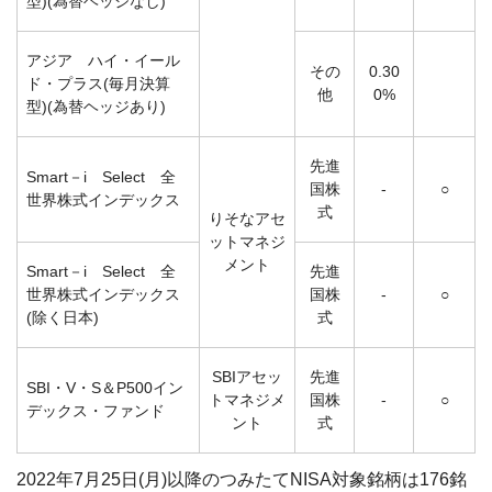
型)(為替ヘッジなし)
アジア ハイ・イール
その
0.30
ド・プラス(毎月決算
他
0%
型)(為替ヘッジあり)
先進
Smart－i Select 全
国株
-
○
世界株式インデックス
式
りそなアセ
ットマネジ
メント
Smart－i Select 全
先進
世界株式インデックス
国株
-
○
(除く日本)
式
SBIアセッ
先進
SBI・V・S＆P500イン
トマネジメ
国株
-
○
デックス・ファンド
ント
式
2022年7月25日(月)以降のつみたてNISA対象銘柄は176銘