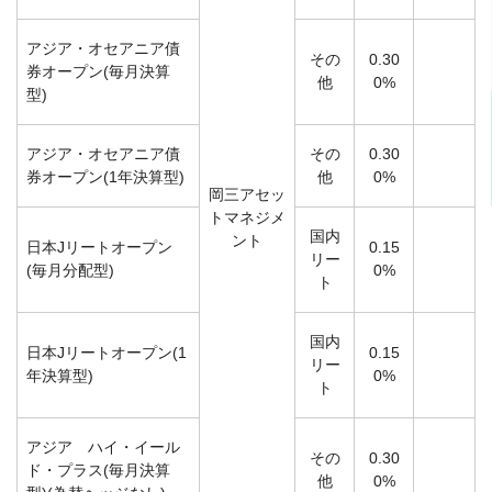
アジア・オセアニア債
その
0.30
券オープン(毎月決算
他
0%
型)
アジア・オセアニア債
その
0.30
券オープン(1年決算型)
他
0%
岡三アセッ
トマネジメ
国内
ント
日本Jリートオープン
0.15
リー
(毎月分配型)
0%
ト
国内
日本Jリートオープン(1
0.15
リー
年決算型)
0%
ト
アジア ハイ・イール
その
0.30
ド・プラス(毎月決算
他
0%