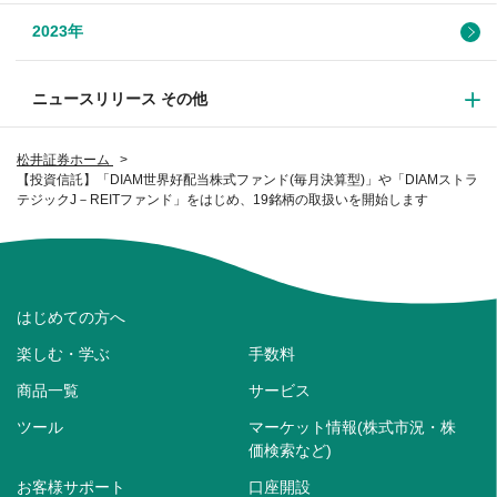
2023年
ニュースリリース その他
松井証券ホーム
【投資信託】「DIAM世界好配当株式ファンド(毎月決算型)」や「DIAMストラ
テジックJ－REITファンド」をはじめ、19銘柄の取扱いを開始します
はじめての方へ
楽しむ・学ぶ
手数料
商品一覧
サービス
ツール
マーケット情報(株式市況・株
価検索など)
お客様サポート
口座開設