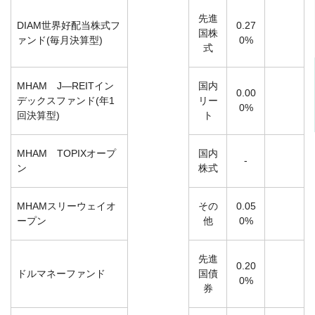
先進
DIAM世界好配当株式フ
0.27
国株
ァンド(毎月決算型)
0%
式
MHAM J―REITイン
国内
0.00
デックスファンド(年1
リー
0%
回決算型)
ト
MHAM TOPIXオープ
国内
-
ン
株式
MHAMスリーウェイオ
その
0.05
ープン
他
0%
先進
0.20
ドルマネーファンド
国債
0%
券