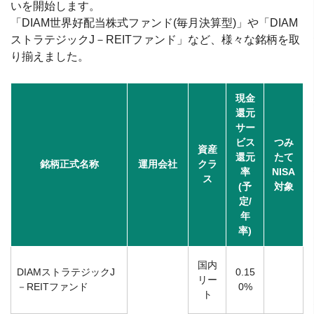
いを開始します。
「DIAM世界好配当株式ファンド(毎月決算型)」や「DIAM
ストラテジックJ－REITファンド」など、様々な銘柄を取
り揃えました。
現金
還元
サー
ビス
つみ
資産
還元
たて
銘柄正式名称
運用会社
クラ
率
NISA
ス
(予
対象
定/
年
率)
国内
DIAMストラテジックJ
0.15
リー
－REITファンド
0%
ト