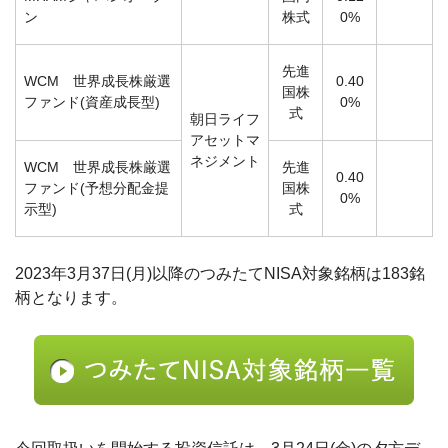
ン
株式
0%
先進
WCM 世界成長株厳選
0.40
国株
ファンド(資産成長型)
0%
式
朝日ライフ
アセットマ
ネジメント
WCM 世界成長株厳選
先進
0.40
ファンド(予想分配金提
国株
0%
示型)
式
2023年3月37日(月)以降のつみたてNISA対象銘柄は183銘
柄となります。