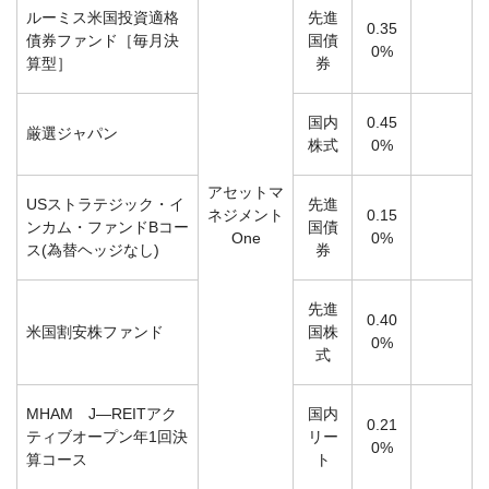
ルーミス米国投資適格
先進
0.35
債券ファンド［毎月決
国債
0%
算型］
券
国内
0.45
厳選ジャパン
株式
0%
アセットマ
USストラテジック・イ
先進
ネジメント
0.15
ンカム・ファンドBコー
国債
One
0%
ス(為替ヘッジなし)
券
先進
0.40
米国割安株ファンド
国株
0%
式
MHAM J―REITアク
国内
0.21
ティブオープン年1回決
リー
0%
算コース
ト