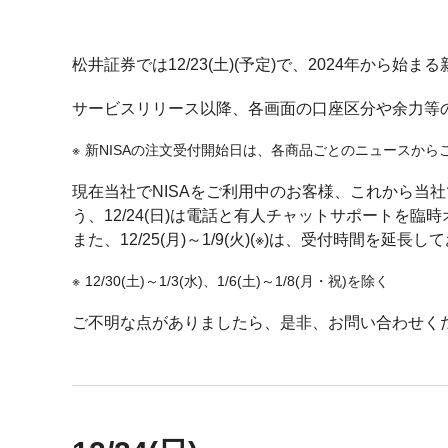
松井証券では12/23(土)(予定)で、2024年から始
サービスリリース以降、各画面の口座区分や余力等の表
新NISAの注文受付開始日は、各商品ごとのニュースから
現在当社でNISAをご利用中のお客様、これから当
う、12/24(日)は電話と有人チャットサポートを臨
また、12/25(月)～1/9(火)(※)は、受付時間を延
12/30(土)～1/3(水)、1/6(土)～1/8(月・祝)を除く
ご不明な点がありましたら、是非、お問い合わせく