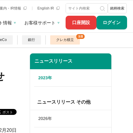
案内・IR情報
English IR
銘柄検索
口座開設
ログイン
ト情報
お客様サポート
DeCo
銀行
クレカ積立
ニュースリリース
せ
2023年
ニュースリリース その他
2026年
12月20日