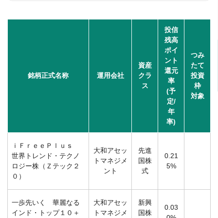
投信
残高
ポイ
つみ
ント
資産
たて
還元
銘柄正式名称
運用会社
クラ
投資
率
ス
枠
(予
対象
定/
年
率)
ｉＦｒｅｅＰｌｕｓ
大和アセッ
先進
世界トレンド・テクノ
0.21
トマネジメ
国株
ロジー株（Ｚテック２
5%
ント
式
０）
一歩先いく 華麗なる
大和アセッ
新興
0.03
インド・トップ１０＋
トマネジメ
国株
0%