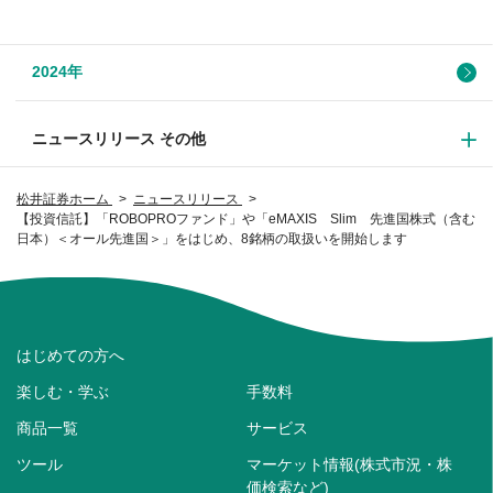
2024年
ニュースリリース その他
松井証券ホーム
ニュースリリース
【投資信託】「ROBOPROファンド」や「eMAXIS Slim 先進国株式（含む
日本）＜オール先進国＞」をはじめ、8銘柄の取扱いを開始します
はじめての方へ
楽しむ・学ぶ
手数料
商品一覧
サービス
ツール
マーケット情報(株式市況・株
価検索など)