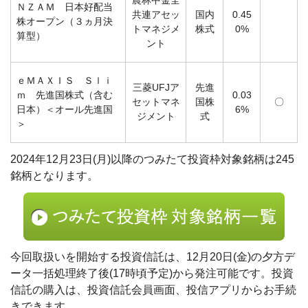
農林中金全
ＮＺＡＭ 日本好配当
共連アセッ
国内
0.45
株オープン（３ヵ月決
トマネジメ
株式
0%
算型）
ント
ｅＭＡＸＩＳ Ｓｌｉ
三菱UFJア
先進
ｍ 先進国株式（含む
0.03
セットマネ
国株
〇
日本）＜オール先進国
6%
ジメント
式
＞
2024年12月23日(月)以降のつみたて投資枠対象銘柄は245
銘柄となります。
今回取扱いを開始する投資信託は、12月20日(金)の夕方デ
ータ一括処理終了後(17時頃予定)から発注可能です。投資
信託の購入は、投資信託会員画面、投信アプリからお手続
きできます。