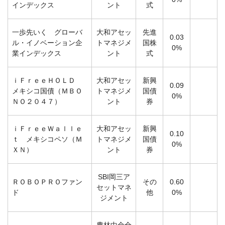
インデックス
ント
式
一歩先いく グローバ
大和アセッ
先進
0.03
ル・イノベーション企
トマネジメ
国株
0%
業インデックス
ント
式
ｉＦｒｅｅＨＯＬＤ
大和アセッ
新興
0.09
メキシコ国債（ＭＢＯ
トマネジメ
国債
0%
ＮＯ２０４７）
ント
券
ｉＦｒｅｅＷａｌｌｅ
大和アセッ
新興
0.10
ｔ メキシコペソ（Ｍ
トマネジメ
国債
0%
ＸＮ）
ント
券
SBI岡三ア
ＲＯＢＯＰＲＯファン
その
0.60
セットマネ
ド
他
0%
ジメント