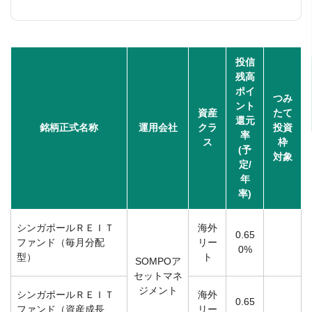
投信
残高
ポイ
つみ
ント
資産
たて
還元
銘柄正式名称
運用会社
クラ
投資
率
ス
枠
(予
対象
定/
年
率)
シンガポールＲＥＩＴ
海外
0.65
ファンド（毎月分配
リー
0%
型）
ト
SOMPOア
セットマネ
ジメント
シンガポールＲＥＩＴ
海外
0.65
ファンド（資産成長
リー