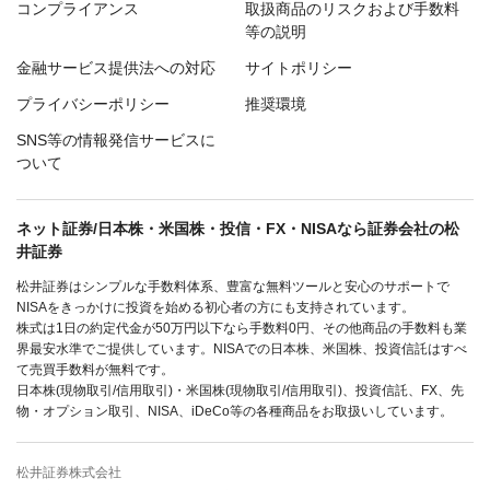
コンプライアンス
取扱商品のリスクおよび手数料
等の説明
金融サービス提供法への対応
サイトポリシー
プライバシーポリシー
推奨環境
SNS等の情報発信サービスに
ついて
ネット証券/日本株・米国株・投信・FX・NISAなら証券会社の松
井証券
松井証券はシンプルな手数料体系、豊富な無料ツールと安心のサポートで
NISAをきっかけに投資を始める初心者の方にも支持されています。
株式は1日の約定代金が50万円以下なら手数料0円、その他商品の手数料も業
界最安水準でご提供しています。NISAでの日本株、米国株、投資信託はすべ
て売買手数料が無料です。
日本株(現物取引/信用取引)・米国株(現物取引/信用取引)、投資信託、FX、先
物・オプション取引、NISA、iDeCo等の各種商品をお取扱いしています。
松井証券株式会社