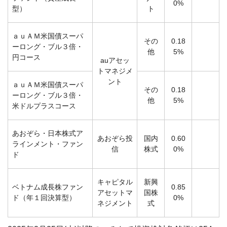
0%
型）
ト
ａｕＡＭ米国債スーパ
その
0.18
ーロング・ブル３倍・
他
5%
円コース
auアセッ
トマネジメ
ント
ａｕＡＭ米国債スーパ
その
0.18
ーロング・ブル３倍・
他
5%
米ドルプラスコース
あおぞら・日本株式ア
あおぞら投
国内
0.60
ラインメント・ファン
信
株式
0%
ド
キャピタル
新興
ベトナム成長株ファン
0.85
アセットマ
国株
ド（年１回決算型）
0%
ネジメント
式