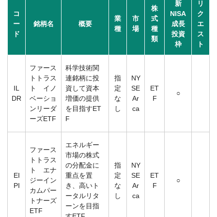
新
リ
株
コ
NISA
ク
業
市
式
ー
銘柄名
概要
成長
エ
種
場
種
ド
投資
ス
類
枠
ト
ファース
科学技術関
トトラス
連銘柄に投
指
NY
IL
ト イノ
資して資本
定
SE
ET
○
DR
ベーショ
増価の提供
な
Ar
F
ンリーダ
を目指すET
し
ca
ーズETF
F
エネルギー
ファース
市場の株式
トトラス
の分配金に
指
NY
ト エナ
EI
重点を置
定
SE
ET
ジーイン
○
PI
き、高いト
な
Ar
F
カムパー
ータルリタ
し
ca
トナーズ
ーンを目指
ETF
すETF