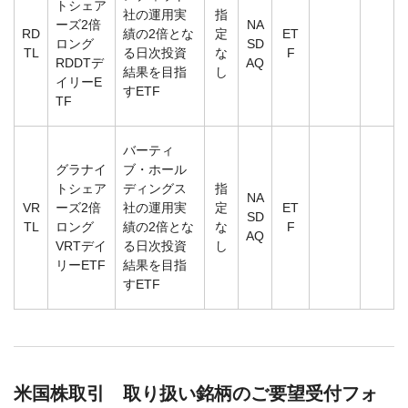
トシェア
社の運用実
指
ーズ2倍
NA
RD
績の2倍とな
定
ET
ロング
SD
TL
る日次投資
な
F
RDDTデ
AQ
結果を目指
し
イリーE
すETF
TF
バーティ
グラナイ
ブ・ホール
トシェア
ディングス
指
NA
VR
ーズ2倍
社の運用実
定
ET
SD
TL
ロング
績の2倍とな
な
F
AQ
VRTデイ
る日次投資
し
リーETF
結果を目指
すETF
米国株取引 取り扱い銘柄のご要望受付フォ