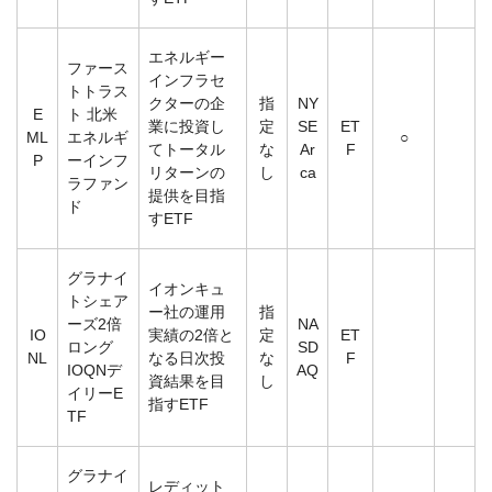
エネルギー
ファース
インフラセ
トトラス
クターの企
指
NY
E
ト 北米
業に投資し
定
SE
ET
ML
エネルギ
○
てトータル
な
Ar
F
P
ーインフ
リターンの
し
ca
ラファン
提供を目指
ド
すETF
グラナイ
イオンキュ
トシェア
ー社の運用
指
ーズ2倍
NA
IO
実績の2倍と
定
ET
ロング
SD
NL
なる日次投
な
F
IOQNデ
AQ
資結果を目
し
イリーE
指すETF
TF
グラナイ
レディット