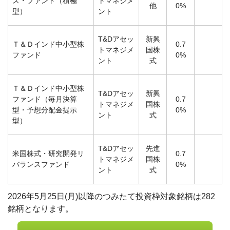
ス・ファンド（積極
トマネジメ
他
0%
型）
ント
T&Dアセッ
新興
Ｔ＆Ｄインド中小型株
0.7
トマネジメ
国株
ファンド
0%
ント
式
Ｔ＆Ｄインド中小型株
T&Dアセッ
新興
ファンド（毎月決算
0.7
トマネジメ
国株
型・予想分配金提示
0%
ント
式
型）
T&Dアセッ
先進
米国株式・研究開発リ
0.7
トマネジメ
国株
バランスファンド
0%
ント
式
2026年5月25日(月)以降のつみたて投資枠対象銘柄は282
銘柄となります。