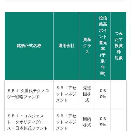
投信
残高
ポイ
つみ
ント
資産
たて
還元
銘柄正式名称
運用会社
クラ
投資
率
ス
枠
(予
対象
定/
年
率)
ＳＢＩアセ
先進
ＳＢＩ 次世代テクノロ
0.6
ットマネジ
国株
ジー戦略ファンド
0%
メント
式
ＳＢＩ・コムジェス
ＳＢＩアセ
国内
0.6
ト・クオリティグロー
ットマネジ
株式
5%
ス・日本株式ファンド
メント