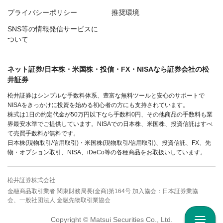
プライバシーポリシー
推奨環境
SNS等の情報発信サービスに
ついて
ネット証券/日本株・米国株・投信・FX・NISAなら証券会社の松
井証券
松井証券はシンプルな手数料体系、豊富な無料ツールと安心のサポートで
NISAをきっかけに投資を始める初心者の方にも支持されています。
株式は1日の約定代金が50万円以下なら手数料0円、その他商品の手数料も業
界最安水準でご提供しています。NISAでの日本株、米国株、投資信託はすべ
て売買手数料が無料です。
日本株(現物取引/信用取引)・米国株(現物取引/信用取引)、投資信託、FX、先
物・オプション取引、NISA、iDeCo等の各種商品をお取扱いしています。
松井証券株式会社
金融商品取引業者 関東財務局長(金商)第164号 加入協会：日本証券業協
会、一般社団法人 金融先物取引業協会
Copyright © Matsui Securities Co., Ltd.