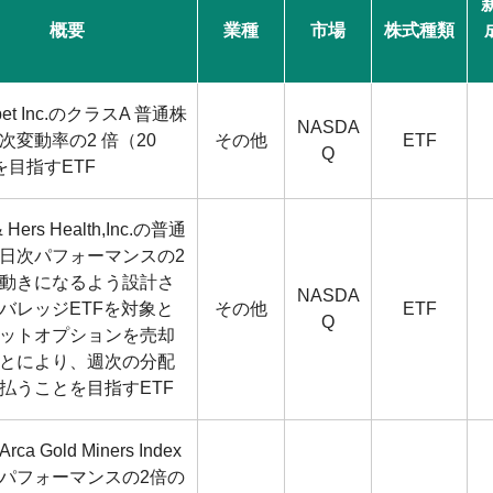
新
概要
業種
市場
株式種類
abet Inc.のクラスA 普通株
NASDA
次変動率の2 倍（20
その他
ETF
Q
を目指すETF
& Hers Health,Inc.の普通
日次パフォーマンスの2
動きになるよう設計さ
NASDA
バレッジETFを対象と
その他
ETF
Q
ットオプションを売却
とにより、週次の分配
払うことを目指すETF
rca Gold Miners Index
パフォーマンスの2倍の