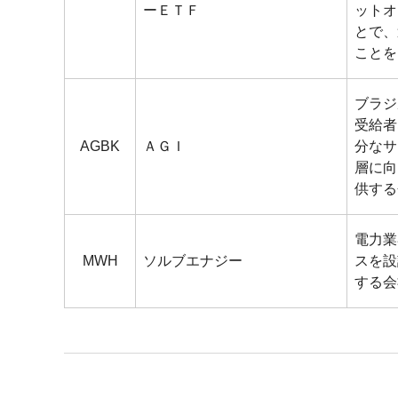
ーＥＴＦ
ットオ
とで、
ことを
ブラジ
受給者
AGBK
ＡＧＩ
分なサ
層に向
供する
電力業
MWH
ソルブエナジー
スを設
する会