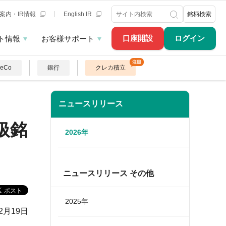
案内・IR情報
English IR
銘柄検索
口座開設
ログイン
ト情報
お客様サポート
DeCo
銀行
クレカ積立
ニュースリリース
扱銘
2026年
ニュースリリース その他
2025年
年2月19日