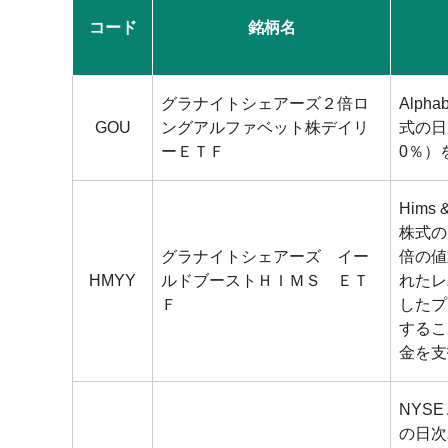
コード
銘柄名
グラナイトシェアーズ２倍ロ
Alph
GOU
ングアルファベット株デイリ
式の日
ーＥＴＦ
0％）
Hims 
株式の
グラナイトシェアーズ イー
倍の値
HMYY
ルドブーストＨＩＭＳ ＥＴ
れたレ
Ｆ
したプ
するこ
金を支
NYSE A
の日次