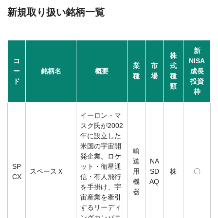
新規取り扱い銘柄一覧
新
株
コ
NISA
業
市
式
ー
銘柄名
概要
成長
種
場
種
ド
投資
類
枠
イーロン・マ
スク氏が2002
年に設立した
米国の宇宙開
輸
発企業。ロケ
送
NA
SP
ット・衛星通
スペースＸ
用
SD
株
〇
CX
信・有人飛行
機
AQ
を手掛け、宇
器
宙産業を牽引
するリーディ
ングカンパニ