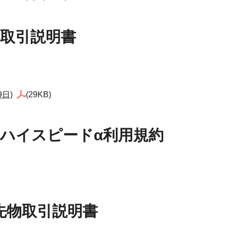
物取引説明書
9日)
(29KB)
証券ハイスピードα利用規約
数先物取引説明書