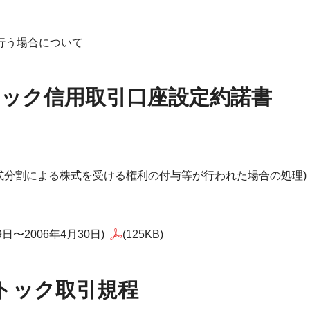
行う場合について
ストック信用取引口座設定約諾書
式分割による株式を受ける権利の付与等が行われた場合の処理)
〜2006年4月30日)
(125KB)
ストック取引規程