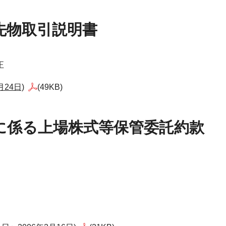
数先物取引説明書
正
24日)
(49KB)
口座に係る上場株式等保管委託約款