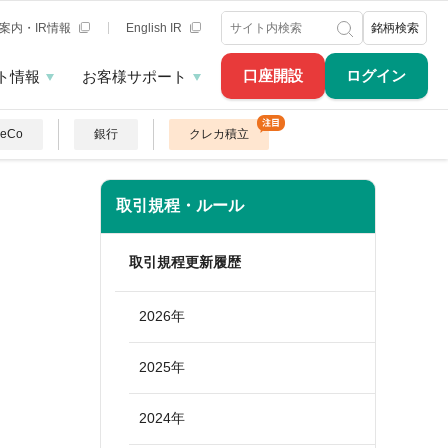
案内・IR情報
English IR
銘柄検索
口座開設
ログイン
ト情報
お客様サポート
DeCo
銀行
クレカ積立
取引規程・ルール
取引規程更新履歴
2026年
2025年
2024年