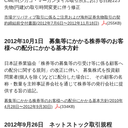
CME®(シカゴ・マーカンタイル取引所)における日経225
先物(円建)の取引時間変更に伴う修正
市場デリバティブ取引に係るご注意および海外証券先物取引の契
約締結前交付書面(2012年7月6日〜2012年11月18日)
(255KB)
2012年10月1日 募集等にかかる株券等のお客
様への配分にかかる基本方針
日本証券業協会「株券等の募集等の引受け等に係る顧客へ
の配分に関する規則」の改正に伴い、 募集株式を投資顧
問業者(個人を除く)などに配分した場合に、 その顧客の名
称・数量を主幹事証券会社を通じて株券等の発行会社に提
供する旨の追記。
募集等にかかる株券等のお客様への配分にかかる基本方針(2010年
4月28日〜2012年9月30日)
(334KB)
2012年9月26日 ネットストック取引規程