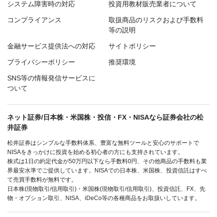
システム障害時の対応
投資用教材販売業者について
コンプライアンス
取扱商品のリスクおよび手数料
等の説明
金融サービス提供法への対応
サイトポリシー
プライバシーポリシー
推奨環境
SNS等の情報発信サービスに
ついて
ネット証券/日本株・米国株・投信・FX・NISAなら証券会社の松
井証券
松井証券はシンプルな手数料体系、豊富な無料ツールと安心のサポートで
NISAをきっかけに投資を始める初心者の方にも支持されています。
株式は1日の約定代金が50万円以下なら手数料0円、その他商品の手数料も業
界最安水準でご提供しています。NISAでの日本株、米国株、投資信託はすべ
て売買手数料が無料です。
日本株(現物取引/信用取引)・米国株(現物取引/信用取引)、投資信託、FX、先
物・オプション取引、NISA、iDeCo等の各種商品をお取扱いしています。