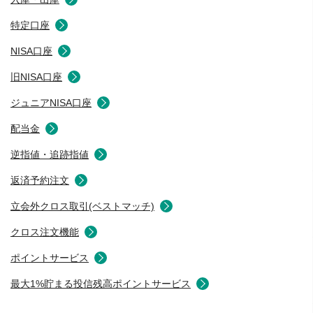
特定口座
NISA口座
旧NISA口座
ジュニアNISA口座
配当金
逆指値・追跡指値
返済予約注文
立会外クロス取引(ベストマッチ)
クロス注文機能
ポイントサービス
最大1%貯まる投信残高ポイントサービス