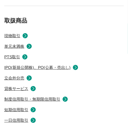
取扱商品
現物取引
単元未満株
PTS取引
IPO(新規公開株)、PO(公募・売出し)
立会外分売
貸株サービス
制度信用取引・無期限信用取引
短期信用取引
一日信用取引