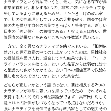
ナラティブという言葉でいうと、最近、気になる存在が高
市早苗首相だ。相反する2つの、非常に強いナラティブを
発しているように思えるためだ。『たたき上げの政治家
で、初の女性総理としてガラスの天井を破り、国会では官
僚の力を借りず自分の言葉できっぱりと答弁する。新しい
日本の「強い保守」の象徴である』と捉える人は多い。世
論調査の結果などをみるとこちらが多数派と思われる。
一方で、全く異なるナラティブを紡ぐ人もいる。『旧態依
然とした保守政党の中でのし上がってきたのは、男性社会
の価値観を受け入れ、迎合してきた結果であり、「ワーク
ライフバランスを捨てる」といった発言からは弱者に対す
る配慮のなさがうかがえる。古い日本の価値基準で政治を
推し進めるのではないか』といった具合だ。
どちらが正しいかという話ではない。要は相反する2つの
ナラティブが非常に強い力を持っているため、それぞれを
支持する人の間で真っ当な議論ができず、高市氏に対して
是々非々の評価がしづらくなっている点はないだろうか。
強いナラティブを発信できるのは政治家としての魅力その