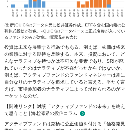
(出所)QUICKのデータを元に松井証券作成。ETFを含む国内籍の公
募株式投信が対象。※QUICKのデータベースに正式名称が入ってい
るファンドのみが対象。償還済みも含む
投資は未来を展望する行為でもある。例えば、株価は将来
の業績に対する期待を反映する。本来、投資において、ど
んなナラティブを持つかは不可欠な要素であり、SRIが廃
れていったのはナラティブが不在だったからではないか。
例えば、アクティブファンドのファンドマネジャーは常に
自分なりのナラティブを追求していると言える。平たく言
えば、市場参加者のナラティブによって形作られるのがマ
ーケットなのだ。
【関連リンク】対談「アクティブファンドの未来」を終え
て思うこと | 海老澤界の投信コラム
アクティブファンドは銘柄に公正価値を付ける「価格発見