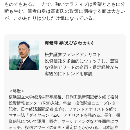
ものでもある。一方で、強いナラティブは希望とともに分
断も生む。筆者自身は高市氏の政策に期待する面は大きい
が、このあたりは少しだけ気になっている。
海老澤 界(えびさわ かい)
松井証券ファンドアナリスト
投資信託を多面的にウォッチし、豊富
な投信アワードの企画・選定経験から
客観的にトレンドを解説
＜略歴＞
横浜国立大学経済学部卒業後、日刊工業新聞記者を経て格付
投資情報センター(R&I)入社。年金・投信関連ニューズレター
記者、日本経済新聞記者(出向)、ファンドアナリストを経て、
マネー誌「ダイヤモンドZAi」アナリストを務める。長年、投
資信託について運用、販売、マーケティングなど多面的にウ
ォッチ。投信アワードの企画・選定にもかかわる。日本証券