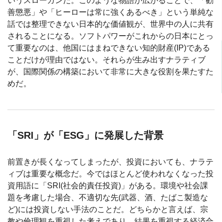
いうスローガンだ。このような物語が広がることで、「勧
善懲悪」や「ヒーローは常に強くあるべき」という単純な
話では整理できない日本的な価値観が、世界中の人に共有
されることになる。ソフトパワーがこれからの日本にとっ
て重要なのは、他国にはまねできない知的財産(IP)である
ことだけが理由ではない。それらが生み出すナラティブ
が、国際関係の構築において非常に大きな役割を果たすた
めだ。
「SRI」が「ESG」に発展した背景
前置きが長くなってしまったが、投資においても、ナラテ
ィブは重要な概念だ。今ではほとんど使われなくなった投
資用語に「SRI(社会的責任投資)」がある。環境や社会課
題を考慮した場合、不適切な先(武器、酒、たばこ製造な
ど)には投資しない手法のことだ。どちらかと言えば、宗
教や倫理観を重視した考えであり、結果を重視する経済合